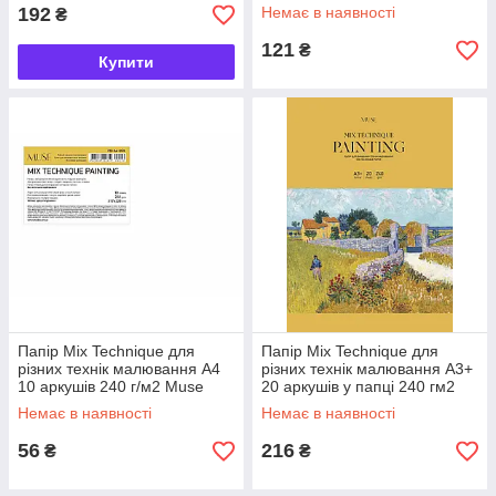
192
Немає в наявності
₴
121
₴
Купити
Папір Mix Technique для
Папір Mix Technique для
різних технік малювання А4
різних технік малювання А3+
10 аркушів 240 г/м2 Muse
20 аркушів у папці 240 гм2
Школярик, 222814
Muse Школяр, 200074
Немає в наявності
Немає в наявності
56
216
₴
₴