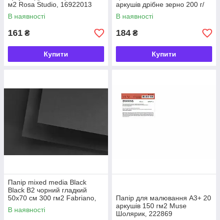
м2 Rosa Studio, 16922013
аркушів дрібне зерно 200 г/
м2 Rosa Studio, 169211002
В наявності
В наявності
161
184
₴
₴
Купити
Купити
Папір mixed media Black
Black B2 чорний гладкий
50х70 см 300 гм2 Fabriano,
Папір для малювання А3+ 20
19100385
аркушів 150 гм2 Muse
В наявності
Шолярик, 222869