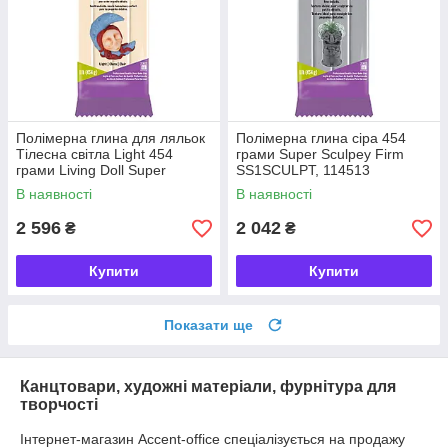
Полімерна глина для ляльок
Полімерна глина сіра 454
Тілесна світла Light 454
грами Super Sculpey Firm
грами Living Doll Super
SS1SCULPT, 114513
Sculpey ZSLD3, 50040003
В наявності
В наявності
2 596
2 042
₴
₴
Купити
Купити
Показати ще
Канцтовари, художні матеріали, фурнітура для
творчості
Інтернет-магазин Accent-office спеціалізується на продажу