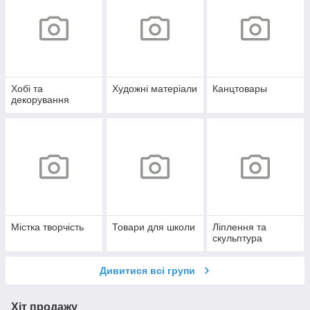
Хобі та
Художні матеріали
Канцтовары
декорування
Містка творчість
Товари для школи
Ліплення та
скульптура
Дивитися всі групи
Хіт продажу