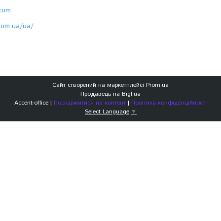
.com
prom.ua/ua/
Сайт створений на маркетплейсі
Prom.ua
Продавець на Bigl.ua
Accent-office |
Поскаржитися на контент
|
Політика конфіденційності
Select Language
▼