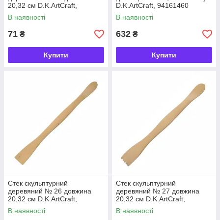
20,32 см D.K.ArtCraft,
D.K.ArtCraft, 94161460
94161925
В наявності
В наявності
71
632
₴
₴
Купити
Купити
Стек скульптурний
Стек скульптурний
деревяний № 26 довжина
деревяний № 27 довжина
20,32 см D.K.ArtCraft,
20,32 см D.K.ArtCraft,
94161926
94161927
В наявності
В наявності