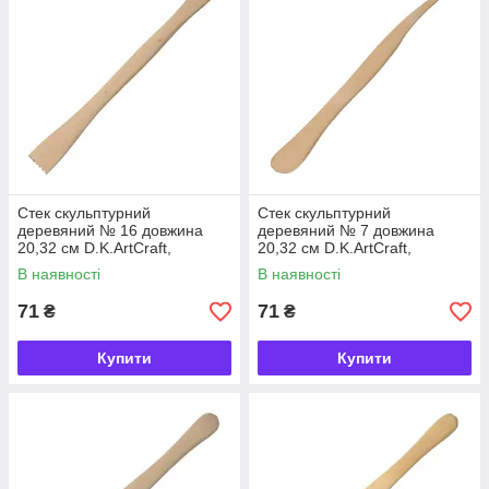
Стек скульптурний
Стек скульптурний
деревяний № 16 довжина
деревяний № 7 довжина
20,32 см D.K.ArtCraft,
20,32 см D.K.ArtCraft,
94161916
94161907
В наявності
В наявності
71
71
₴
₴
Купити
Купити