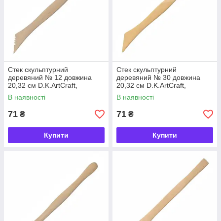
Стек скульптурний
Стек скульптурний
деревяний № 12 довжина
деревяний № 30 довжина
20,32 см D.K.ArtCraft,
20,32 см D.K.ArtCraft,
94161912
94161930
В наявності
В наявності
71
71
₴
₴
Купити
Купити