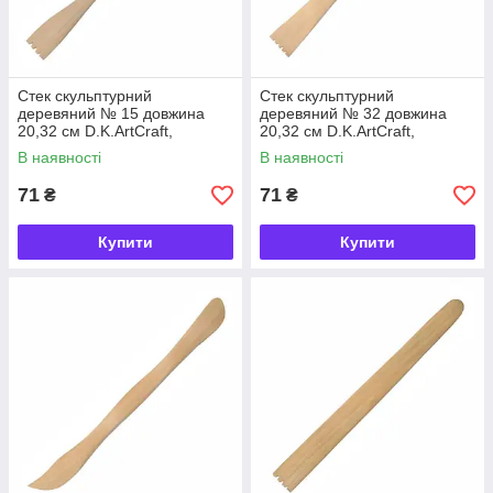
Стек скульптурний
Стек скульптурний
деревяний № 15 довжина
деревяний № 32 довжина
20,32 см D.K.ArtCraft,
20,32 см D.K.ArtCraft,
94161915
94161932
В наявності
В наявності
71
71
₴
₴
Купити
Купити