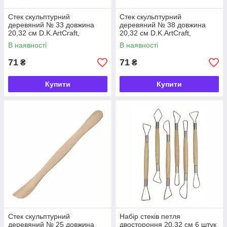
Стек скульптурний
Стек скульптурний
деревяний № 33 довжина
деревяний № 38 довжина
20,32 см D.K.ArtCraft,
20,32 см D.K.ArtCraft,
94161933
94161938
В наявності
В наявності
71
71
₴
₴
Купити
Купити
Стек скульптурний
Набір стеків петля
деревяний № 25 довжина
двостороння 20,32 см 6 штук