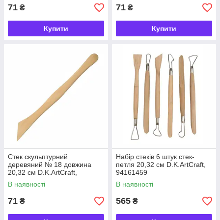
71
71
₴
₴
Купити
Купити
Стек скульптурний
Набір стеків 6 штук стек-
деревяний № 18 довжина
петля 20,32 см D.K.ArtCraft,
20,32 см D.K.ArtCraft,
94161459
94161918
В наявності
В наявності
71
565
₴
₴