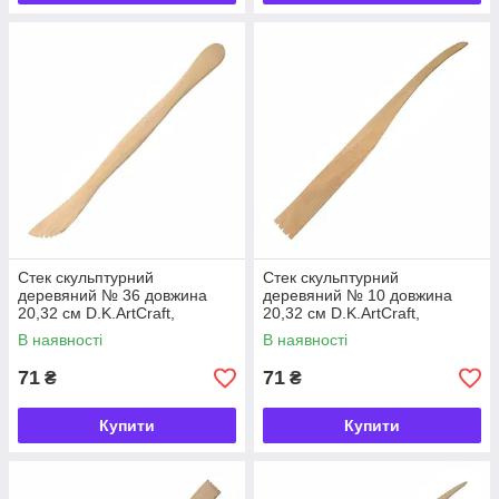
Стек скульптурний
Стек скульптурний
деревяний № 36 довжина
деревяний № 10 довжина
20,32 см D.K.ArtCraft,
20,32 см D.K.ArtCraft,
94161936
94161910
В наявності
В наявності
71
71
₴
₴
Купити
Купити