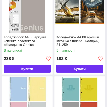
Коледж-блок А4 80 аркушів
Коледж-блок А4 80 аркушів
клітинка пластикова
клітинка Student Школярик,
обкладинка Genius
241259
Школярик, 223972
В наявності
В наявності
238
182
₴
₴
Купити
Купити