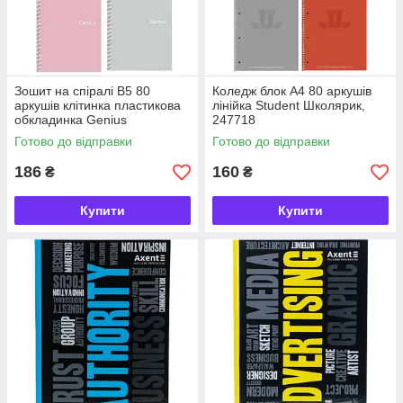
Зошит на спіралі B5 80
Коледж блок А4 80 аркушів
аркушів клітинка пластикова
лінійка Student Школярик,
обкладинка Genius
247718
Школярик, 224047
Готово до відправки
Готово до відправки
186
160
₴
₴
Купити
Купити