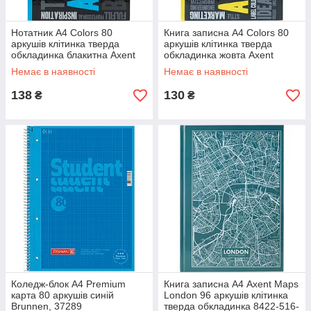
Нотатник А4 Colors 80
Книга записна А4 Colors 80
аркушів клітинка тверда
аркушів клітинка тверда
обкладинка блакитна Axent
обкладинка жовта Axent
8421-05-A, 62462
8421-06-A, 62463
Немає в наявності
Немає в наявності
138
130
₴
₴
Коледж-блок А4 Premium
Книга записна А4 Axent Maps
карта 80 аркушів синій
London 96 аркушів клітинка
Brunnen, 37289
тверда обкладинка 8422-516-