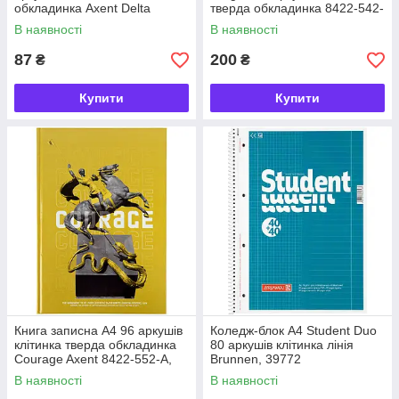
обкладинка Axent Delta
тверда обкладинка 8422-542-
D8013-01, 33003
A, 43049
В наявності
В наявності
87
200
₴
₴
Купити
Купити
Книга записна А4 96 аркушів
Коледж-блок А4 Student Duo
клітинка тверда обкладинка
80 аркушів клітинка лінія
Courage Axent 8422-552-А,
Brunnen, 39772
64627
В наявності
В наявності