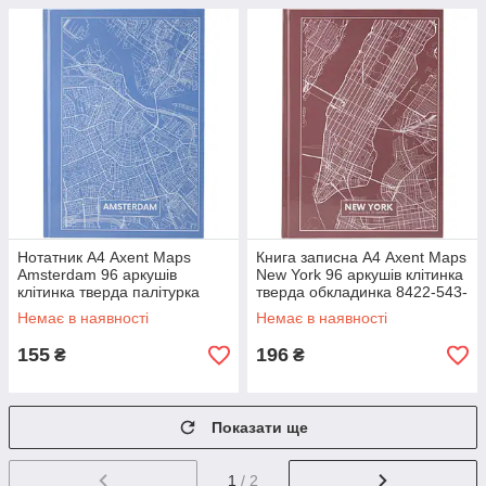
Нотатник А4 Axent Maps
Книга записна А4 Axent Maps
Amsterdam 96 аркушів
New York 96 аркушів клітинка
клітинка тверда палітурка
тверда обкладинка 8422-543-
8422-507-А, 43052
A, 43050
Немає в наявності
Немає в наявності
155
196
₴
₴
Показати ще
1
/ 2