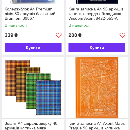
Коледж-блок А4 Premium
Книга записна А4 96 аркушів
лінія 80 аркушів блакитний
клітинка тверда обкладинка
Brunnen, 39867
Wisdom Axent 8422-553-А,
64628
В наявності
В наявності
339
200
₴
₴
Купити
Купити
Зошит А4 спіраль зверху 48
Книга записна А4 Axent Maps
аркушів клітинка мяка
Prague 96 аркушів клітинка