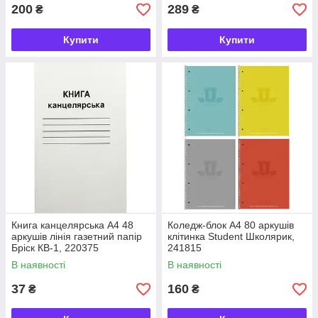
200
289
₴
₴
Купити
Купити
Книга канцелярська А4 48
Коледж-блок А4 80 аркушів
аркушів лінія газетний папір
клітинка Student Школярик,
Бріск КВ-1, 220375
241815
В наявності
В наявності
37
160
₴
₴