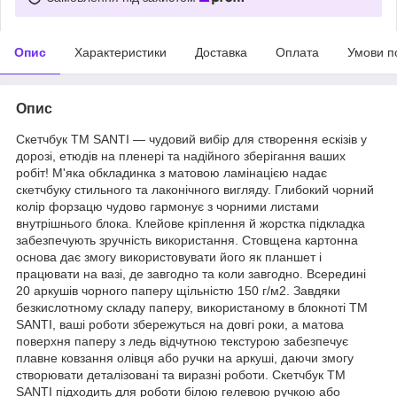
Опис
Характеристики
Доставка
Оплата
Умови п
Опис
Скетчбук ТМ SANTI — чудовий вибір для створення ескізів у
дорозі, етюдів на пленері та надійного зберігання ваших
робіт! М'яка обкладинка з матовою ламінацією надає
скетчбуку стильного та лаконічного вигляду. Глибокий чорний
колір форзацю чудово гармонує з чорними листами
внутрішнього блока. Клейове кріплення й жорстка підкладка
забезпечують зручність використання. Стовщена картонна
основа дає змогу використовувати його як планшет і
працювати на вазі, де завгодно та коли завгодно. Всередині
20 аркушів чорного паперу щільністю 150 г/м2. Завдяки
безкислотному складу паперу, використаному в блокноті ТМ
SANTI, ваші роботи збережуться на довгі роки, а матова
поверхня паперу з ледь відчутною текстурою забезпечує
плавне ковзання олівця або ручки на аркуші, даючи змогу
створювати деталізовані та виразні роботи. Скетчбук ТМ
SANTI підходить для роботи білою гелевою ручкою або