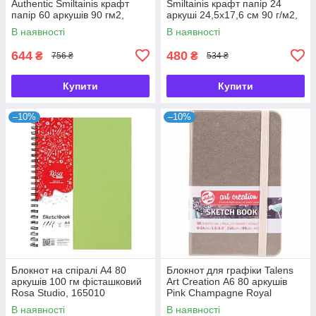
Authentic Smiltainis крафт
Smiltainis крафт папір 24
папір 60 аркушів 90 гм2,
аркуші 24,5х17,6 см 90 г/м2,
587439
587644
В наявності
В наявності
644
480
₴
₴
756 ₴
534 ₴
Купити
Купити
–10%
–10%
Блокнот на спіралі А4 80
Блокнот для графіки Talens
аркушів 100 гм фісташковий
Art Creation А6 80 аркушів
Rosa Studio, 165010
Pink Champagne Royal
Talens, 9314241
В наявності
В наявності