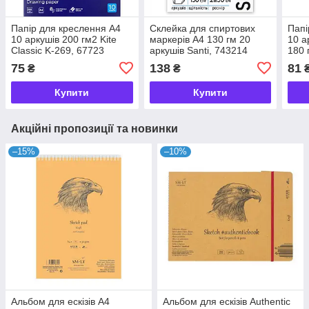
Папір для креслення А4
Склейка для спиртових
Папі
10 аркушів 200 гм2 Kite
маркерів А4 130 гм 20
10 а
Classic K-269, 67723
аркушів Santi, 743214
180 
169
75
138
81
₴
₴
Купити
Купити
Акційні пропозиції та новинки
–15%
–10%
Альбом для ескізів А4
Альбом для ескізів Authentic