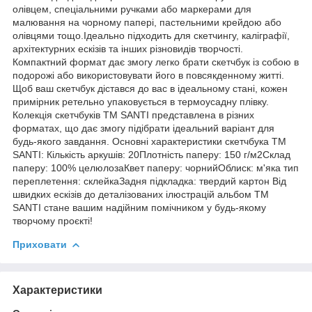
олівцем, спеціальними ручками або маркерами для
малювання на чорному папері, пастельними крейдою або
олівцями тощо.Ідеально підходить для скетчингу, каліграфії,
архітектурних ескізів та інших різновидів творчості.
Компактний формат дає змогу легко брати скетчбук із собою в
подорожі або використовувати його в повсякденному житті.
Щоб ваш скетчбук дістався до вас в ідеальному стані, кожен
примірник ретельно упаковується в термоусадну плівку.
Колекція скетчбуків ТМ SANTI представлена в різних
форматах, що дає змогу підібрати ідеальний варіант для
будь-якого завдання. Основні характеристики скетчбука ТМ
SANTI: Кількість аркушів: 20Плотність паперу: 150 г/м2Склад
паперу: 100% целюлозаКвет паперу: чорнийОблиск: м'яка тип
переплетення: склейкаЗадня підкладка: твердий картон Від
швидких ескізів до деталізованих ілюстрацій альбом ТМ
SANTI стане вашим надійним помічником у будь-якому
творчому проєкті!
Приховати
Характеристики