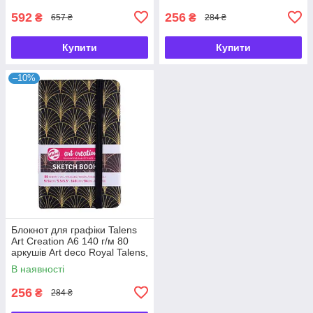
592
256
₴
₴
657 ₴
284 ₴
Купити
Купити
–10%
Блокнот для графіки Talens
Art Creation А6 140 г/м 80
аркушів Art deco Royal Talens,
9314151
В наявності
256
₴
284 ₴