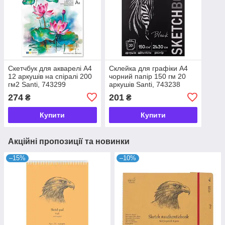
Скетчбук для акварелі А4
Склейка для графіки А4
12 аркушів на спіралі 200
чорний папір 150 гм 20
гм2 Santi, 743299
аркушів Santi, 743238
274
201
₴
₴
Купити
Купити
Акційні пропозиції та новинки
–15%
–10%