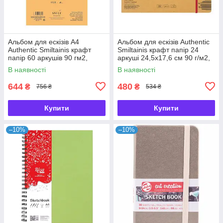
Альбом для ескізів А4
Альбом для ескізів Authentic
Authentic Smiltainis крафт
Smiltainis крафт папір 24
папір 60 аркушів 90 гм2,
аркуші 24,5х17,6 см 90 г/м2,
587439
587644
В наявності
В наявності
644
480
₴
₴
756 ₴
534 ₴
Купити
Купити
–10%
–10%