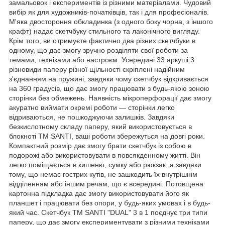
замальовок і експериментів із різними матеріалами. Чудовий
вибір як для художників-початківців, так і для професіоналів.
М'яка двостороння обкладинка (з одного боку чорна, з іншого
крафт) надає скетчбуку стильного та лаконічного вигляду.
Крім того, ви отримуєте фактично два різних скетчбуки в
одному, що дає змогу зручно розділяти свої роботи за
темами, техніками або настроєм. Усередині 33 аркуші 3
різновиди паперу різної щільності скріплені надійним
з'єднанням на пружині, завдяки чому скетчбук відкривається
на 360 градусів, що дає змогу працювати з будь-якою зоною
сторінки без обмежень. Наявність мікроперфорації дає змогу
акуратно виймати окремі роботи — сторінки легко
відриваються, не пошкоджуючи залишків. Завдяки
безкислотному складу паперу, який використовується в
блокноті ТМ SANTI, ваші роботи збережуться на довгі роки.
Компактний розмір дає змогу брати скетчбук із собою в
подорожі або використовувати в повсякденному житті. Він
легко поміщається в кишеню, сумку або рюкзак, а завдяки
тому, що немає гострих кутів, не зашкодить їх внутрішнім
відділенням або іншим речам, що є всередині. Потовщена
картонна підкладка дає змогу використовувати його як
планшет і працювати без опори, у будь-яких умовах і в будь-
який час. Скетчбук ТМ SANTI "DUAL" 3 в 1 поєднує три типи
паперу, що дає змогу експериментувати з різними техніками