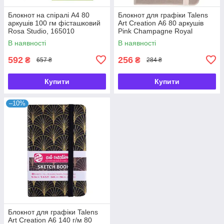
Блокнот на спіралі А4 80
Блокнот для графіки Talens
аркушів 100 гм фісташковий
Art Creation А6 80 аркушів
Rosa Studio, 165010
Pink Champagne Royal
Talens, 9314241
В наявності
В наявності
592
256
₴
₴
657 ₴
284 ₴
Купити
Купити
–10%
Блокнот для графіки Talens
Art Creation А6 140 г/м 80