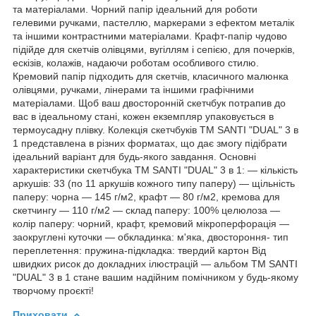
та матеріалами. Чорний папір ідеальний для роботи
гелевими ручками, пастеллю, маркерами з ефектом металік
та іншими контрастними матеріалами. Крафт-папір чудово
підійде для скетчів олівцями, вугіллям і сепією, для почерків,
ескізів, колажів, надаючи роботам особливого стилю.
Кремовий папір підходить для скетчів, класичного малюнка
олівцями, ручками, лінерами та іншими графічними
матеріалами. Щоб ваш двосторонній скетчбук потрапив до
вас в ідеальному стані, кожен екземпляр упаковується в
термоусадну плівку. Колекція скетчбуків ТМ SANTI "DUAL" 3 в
1 представлена в різних форматах, що дає змогу підібрати
ідеальний варіант для будь-якого завдання. Основні
характеристики скетчбука ТМ SANTI "DUAL" 3 в 1: — кількість
аркушів: 33 (по 11 аркушів кожного типу паперу) — щільність
паперу: чорна — 145 г/м2, крафт — 80 г/м2, кремова для
скетчингу — 110 г/м2 — склад паперу: 100% целюлоза —
колір паперу: чорний, крафт, кремовий мікроперфорація —
заокруглені куточки — обкладинка: м'яка, двостороння- тип
переплетення: пружина-підкладка: твердий картон Від
швидких рисок до докладних ілюстрацій — альбом ТМ SANTI
"DUAL" 3 в 1 стане вашим надійним помічником у будь-якому
творчому проєкті!
Приховати