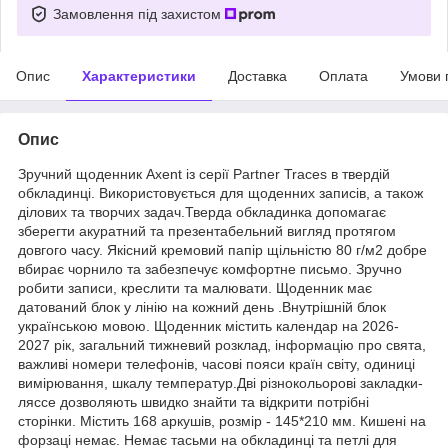
Замовлення під захистом
Опис
Характеристики
Доставка
Оплата
Умови 
Опис
Зручний щоденник Axent із серії Partner Traces в твердій
обкладинці. Використовується для щоденних записів, а також
ділових та творчих задач.Тверда обкладинка допомагає
зберегти акуратний та презентабельний вигляд протягом
довгого часу. Якісний кремовий папір щільністю 80 г/м2 добре
вбирає чорнило та забезпечує комфортне письмо. Зручно
робити записи, креслити та малювати. Щоденник має
датований блок у лінію на кожний день .Внутрішній блок
українською мовою. Щоденник містить календар на 2026-
2027 рік, загальний тижневий розклад, інформацію про свята,
важливі номери телефонів, часові пояси країн світу, одиниці
вимірювання, шкалу температур.Дві різнокольорові закладки-
ляссе дозволяють швидко знайти та відкрити потрібні
сторінки. Містить 168 аркушів, розмір - 145*210 мм. Кишені на
форзаці немає. Немає тасьми на обкладинці та петлі для