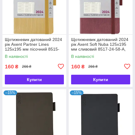
Щотижневик датований 2024
Щотижневик датований 2024
рік Axent Partner Lines
рік Axent Soft Nuba 125х195
125х195 мм пісочний 8515-
мм сливовий 8517-24-58-A,
24-53-A, 65647
65653
В наявності
В наявності
160
160
₴
₴
266 ₴
266 ₴
Купити
Купити
–15%
–15%