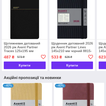
Щотижневик датований
Щоденник датований 2026
Щоде
2026 рік Axent Partner
рік Axent Partner Lines
рік 
Traces 125х195 мм
145х210 мм чорний 8815-
145х
чорний 8526-26-1-A,
26-01-A, 72791
plan
487
533
623
₴
₴
573 ₴
626 ₴
72758
728
Купити
Купити
Акційні пропозиції та новинки
–40%
–40%