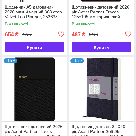
Щоденник А5 датований
Щотижневик датований 2026
2026 мякий чорний 368 стор
рік Axent Partner Traces
Velvet Leo Planner, 252638
125х195 мм коричневий
8526-26-3-A, 72760
В наявності
В наявності
654
487
₴
₴
770 ₴
573 ₴
Купити
Купити
–15%
–15%
Щотижневик датований 2026
Щоденник датований 2026
рік Axent Partner Traces
рік Axent Partner Soft Skin