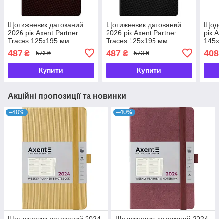
Щотижневик датований
Щотижневик датований
Щоде
2026 рік Axent Partner
2026 рік Axent Partner
рік 
Traces 125х195 мм
Traces 125х195 мм
145х
коричневий 8526-26-3-A,
чорний 8526-26-1-A,
8844
487
487
408
₴
₴
573 ₴
573 ₴
72760
72758
Купити
Купити
Акційні пропозиції та новинки
–40%
–40%
Щотижневик датований 2024
Щотижневик датований 2024