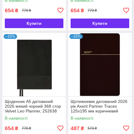
В наявності
В наявності
654
654
₴
₴
770 ₴
770 ₴
Купити
Купити
–15%
–15%
Щоденник А5 датований
Щотижневик датований 2026
2026 мякий чорний 368 стор
рік Axent Partner Traces
Velvet Leo Planner, 252638
125х195 мм коричневий
8526-26-3-A, 72760
В наявності
В наявності
654
487
₴
₴
770 ₴
573 ₴