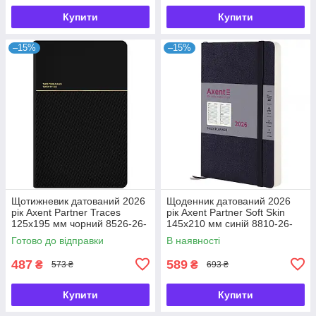
Купити
Купити
–15%
–15%
Щотижневик датований 2026
Щоденник датований 2026
рік Axent Partner Traces
рік Axent Partner Soft Skin
125х195 мм чорний 8526-26-
145х210 мм синій 8810-26-
1-A, 72758
02-A, 72787
Готово до відправки
В наявності
487
589
₴
₴
573 ₴
693 ₴
Купити
Купити