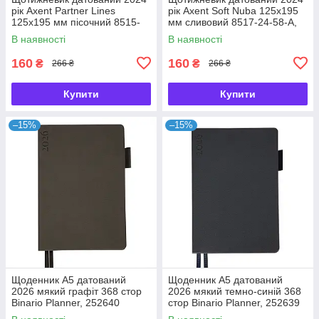
рік Axent Partner Lines
рік Axent Soft Nuba 125х195
125х195 мм пісочний 8515-
мм сливовий 8517-24-58-A,
24-53-A, 65647
65653
В наявності
В наявності
160
160
₴
₴
266 ₴
266 ₴
Купити
Купити
–15%
–15%
Щоденник А5 датований
Щоденник А5 датований
2026 мякий графіт 368 стор
2026 мякий темно-синій 368
Binario Planner, 252640
стор Binario Planner, 252639