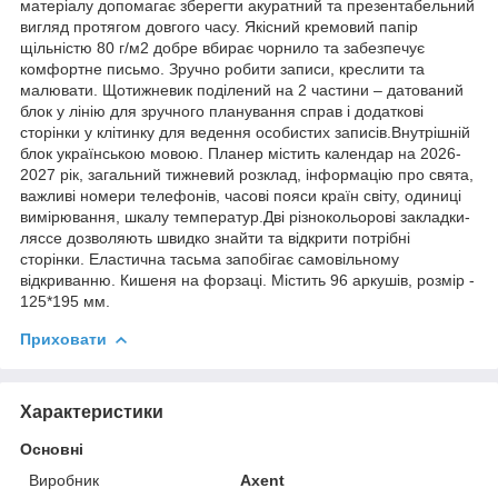
матеріалу допомагає зберегти акуратний та презентабельний
вигляд протягом довгого часу. Якісний кремовий папір
щільністю 80 г/м2 добре вбирає чорнило та забезпечує
комфортне письмо. Зручно робити записи, креслити та
малювати. Щотижневик поділений на 2 частини – датований
блок у лінію для зручного планування справ і додаткові
сторінки у клітинку для ведення особистих записів.Внутрішній
блок українською мовою. Планер містить календар на 2026-
2027 рік, загальний тижневий розклад, інформацію про свята,
важливі номери телефонів, часові пояси країн світу, одиниці
вимірювання, шкалу температур.Дві різнокольорові закладки-
ляссе дозволяють швидко знайти та відкрити потрібні
сторінки. Еластична тасьма запобігає самовільному
відкриванню. Кишеня на форзаці. Містить 96 аркушів, розмір -
125*195 мм.
Приховати
Характеристики
Основні
Виробник
Axent