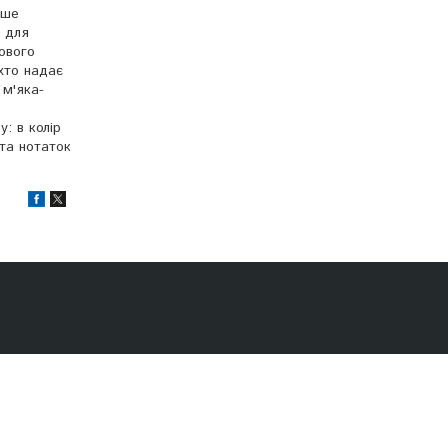
ише
я для
ового
хто надає
 м'яка-
: в колір
 та нотаток