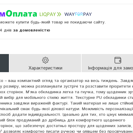
и можете купити будь-який товар не покидаючи сайту.
14 днів
за домовленістю
Характеристики
Інформація для зам
o – ваш компактний огляд та організатор на весь тиждень. Завдя
у розміру, можна розпланувати зустрічі та розставити пріоритети 
вох сторінок. М’яка обкладинка легка та гнучка, тому щоденник зр
й вибір для мобільного стилю життя. Текстурне PU обкладинки ст
нника завдяки вираженій фактурі. Такий матеріал не лише стійки
нікальний смак будь-якої ділової натури. Можливість персоналізації
посіб додати індивідуальності. Ідеально для тих, хто цінує мінімал
овий блок продуманий до дрібниць для комфортного щоденного
сторінок, що забезпечує достатньо простору для щоденних записів, 
м² дозволяє комфортно писати ручкою чи олівцем без просвічуванн