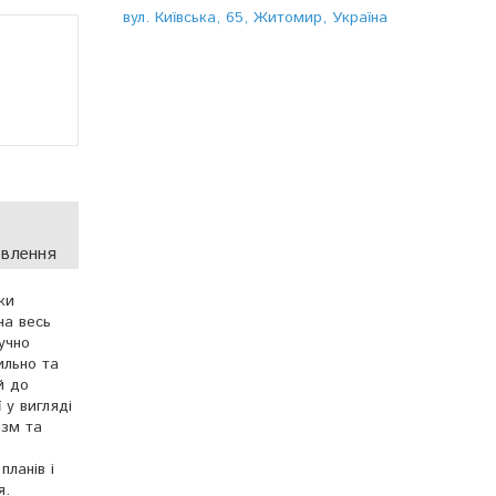
вул. Київська, 65, Житомир, Україна
овлення
ки
на весь
учно
ильно та
й до
 у вигляді
ізм та
планів і
я.