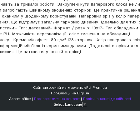
навіть за тривалої роботи. Закруглені кути паперового блока не л
й запобігають швидкому зношенню сторінок. Це практичне рішенн
 охайним у щоденному користуванні. Паперовий зріз у колір папер
ення, що підтримує загальну гармонію дизайну. Ідеально для тих, 
истики:- Тип: датований- Формат / розмір: 10х17- Тип обкладинки:
 PU- Можливість персоналізації: сліпе тиснення на обкладинці
оку:- Кремовий офсет, 80 г/м² 128 сторінок- Колір паперового зрізу
-інформаційний блок із корисними даними- Додаткові сторінки для
писник. Це натхнення у кожній сторінці.
Сайт створений на маркетплейсі
Prom.ua
Продавець на Bigl.ua
Accent-office |
Поскаржитися на контент
|
Політика конфіденційності
Select Language
▼