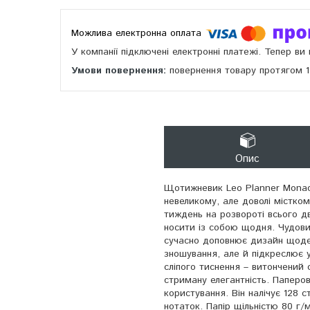
У компанії підключені електронні платежі. Тепер в
повернення товару протягом 
Опис
Щотижневик Leo Planner Monac
невеликому, але доволі містком
тиждень на розвороті всього д
носити із собою щодня. Чудови
сучасно доповнює дизайн щоде
зношування, але й підкреслює у
сліпого тиснення – витончений с
стриману елегантність. Папер
користування. Він налічує 128 
нотаток. Папір щільністю 80 г/