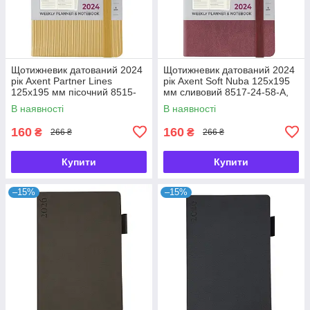
Щотижневик датований 2024
Щотижневик датований 2024
рік Axent Partner Lines
рік Axent Soft Nuba 125х195
125х195 мм пісочний 8515-
мм сливовий 8517-24-58-A,
24-53-A, 65647
65653
В наявності
В наявності
160
160
₴
₴
266 ₴
266 ₴
Купити
Купити
–15%
–15%