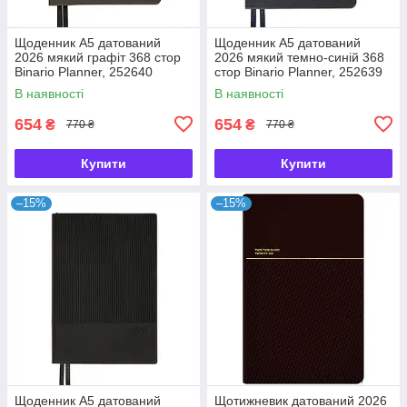
Щоденник А5 датований
Щоденник А5 датований
2026 мякий графіт 368 стор
2026 мякий темно-синій 368
Binario Planner, 252640
стор Binario Planner, 252639
В наявності
В наявності
654
654
₴
₴
770 ₴
770 ₴
Купити
Купити
–15%
–15%
Щоденник А5 датований
Щотижневик датований 2026