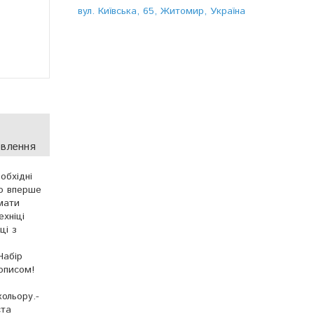
вул. Київська, 65, Житомир, Україна
овлення
обхідні
то вперше
мати
ехніці
ці з
Набір
описом!
кольору.-
ста