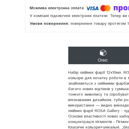
У компанії підключені електронні платежі. Тепер в
повернення товару протягом 
Опис
Набір олійних фарб 12х10мл, RO
кольори для початку роботи в 
знайомиться з олійними фарбам
багато нових відтінків у суміш
тонкого живопису та спробуват
впізнаваним дизайном, туби роз
використання — видно викладку
олійних фарб ROSA Gallery - ч
Основні властивості нових набо
концентрація пігментів.- Пігмен
Класичні кольори+унікальні, „б