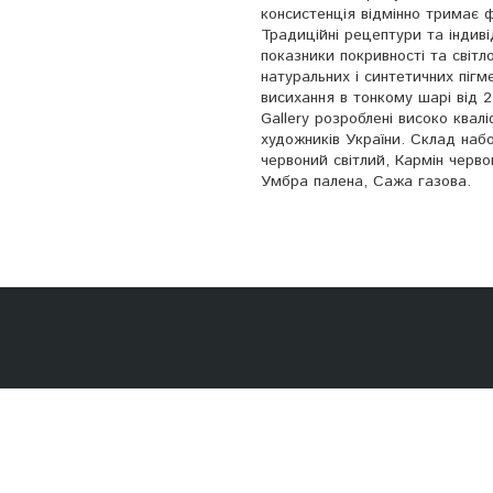
консистенція відмінно тримає ф
Традиційні рецептури та індив
показники покривності та світл
натуральних і синтетичних пігм
висихання в тонкому шарі від 2
Gallery розроблені високо ква
художників України. Склад набо
червоний світлий, Кармін черв
Умбра палена, Сажа газова.