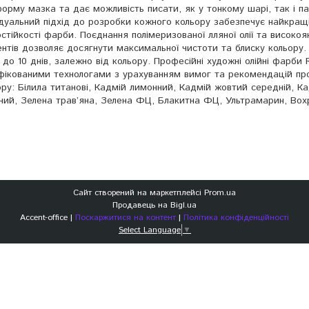
орму мазка та дає можливість писати, як у тонкому шарі, так і па
ідуальний підхід до розробки кожного кольору забезпечує найкращ
остійкості фарби. Поєднання полімеризованої лляної олії та високоя
ентів дозволяє досягнути максимальної чистоти та блиску кольору.
 до 10 днів, залежно від кольору. Професійні художні олійні фарби
ліфікованими технологами з урахуванням вимог та рекомендацій пр
ру: Білила титанові, Кадмій лимонний, Кадмій жовтий середній, К
оний, Зелена трав’яна, Зелена ФЦ, Блакитна ФЦ, Ультрамарин, Вохр
Сайт створений на маркетплейсі
Prom.ua
Продавець на Bigl.ua
Accent-office |
Поскаржитися на контент
|
Політика конфіденційності
Select Language
▼