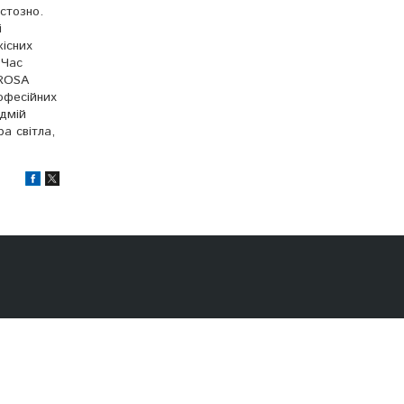
стозно.
і
кісних
 Час
 ROSA
офесійних
адмій
а світла,