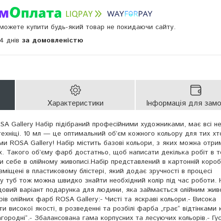
и можете купити будь-який товар не покидаючи сайту.
14 днів
за домовленістю
Характеристики
Інформація для зам
SA Gallery Набір підібраний професійними художниками, має всі не
техніці. 10 мл — це оптимальний об’єм кожного кольору для тих х
и ROSA Gallery! Набір містить базові кольори, з яких можна отри
ах. Такого об’єму фарб достатньо, щоб написати декілька робіт в т
и себе в олійному живописі.Набір представлений в картонній короб
міщені в пластиковому блістері, який додає зручності в процесі
 туб тож можна швидко знайти необхідний колір під час роботи. 
удовий варіант подарунка для людини, яка займається олійним жив
рів олійних фарб ROSA Gallery:- Чисті та яскраві кольори.- Висока
ти високої якості, в розведенні та розбілі фарба „грає“ відтінками 
лагородні“.- Збалансована гама корпусних та лесуючих кольорів.- Гу