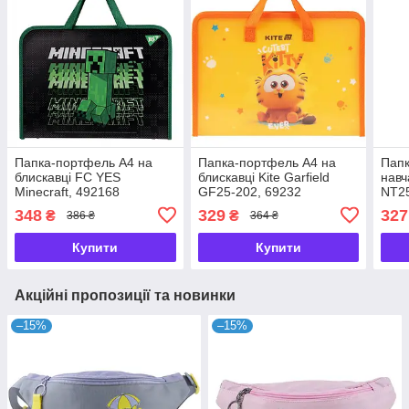
Папка-портфель А4 на
Папка-портфель А4 на
Папк
блискавці FC YES
блискавці Kite Garfield
навч
Minecraft, 492168
GF25-202, 69232
NT25
348
329
327
₴
₴
386 ₴
364 ₴
Купити
Купити
Акційні пропозиції та новинки
–15%
–15%