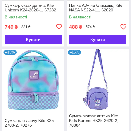
Сумка-рюкзак дитяча Kite
Папка А3+ на блискавці Kite
Unicorn K24-2620-1, 67282
NASA NS22-411, 62620
В наявності
В наявності
749
488
₴
₴
881 ₴
574 ₴
Купити
Купити
–15%
–15%
Сумка-рюкзак дитяча Kite
Сумка для ланчу Kite K25-
Kids Kuromi HK25-2620-2,
2708-2, 70276
70884