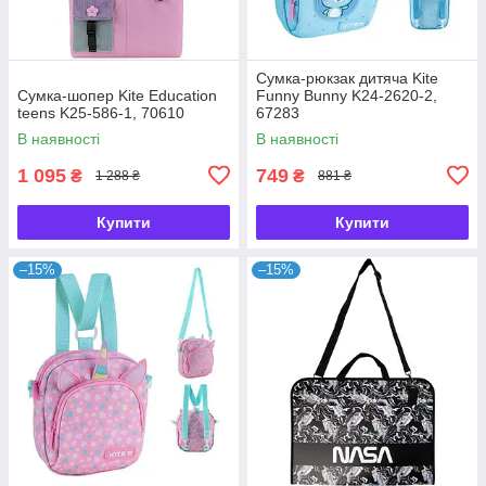
Сумка-рюкзак дитяча Kite
Сумка-шопер Kite Education
Funny Bunny K24-2620-2,
teens K25-586-1, 70610
67283
В наявності
В наявності
1 095
749
₴
₴
1 288 ₴
881 ₴
Купити
Купити
–15%
–15%