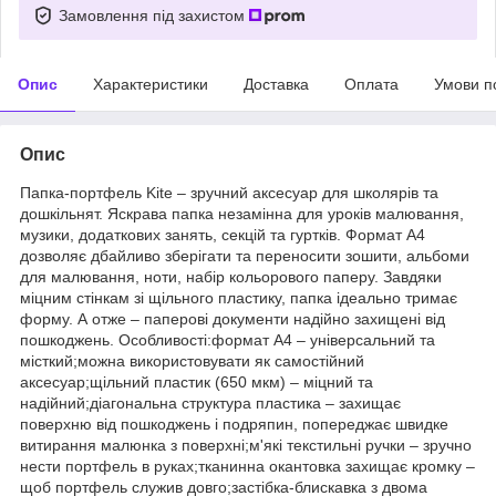
Замовлення під захистом
Опис
Характеристики
Доставка
Оплата
Умови п
Опис
Папка-портфель Kite – зручний аксесуар для школярів та
дошкільнят. Яскрава папка незамінна для уроків малювання,
музики, додаткових занять, секцій та гуртків. Формат А4
дозволяє дбайливо зберігати та переносити зошити, альбоми
для малювання, ноти, набір кольорового паперу. Завдяки
міцним стінкам зі щільного пластику, папка ідеально тримає
форму. А отже – паперові документи надійно захищені від
пошкоджень. Особливості:формат А4 – універсальний та
місткий;можна використовувати як самостійний
аксесуар;щільний пластик (650 мкм) – міцний та
надійний;діагональна структура пластика – захищає
поверхню від пошкоджень і подряпин, попереджає швидке
витирання малюнка з поверхні;м'які текстильні ручки – зручно
нести портфель в руках;тканинна окантовка захищає кромку –
щоб портфель служив довго;застібка-блискавка з двома