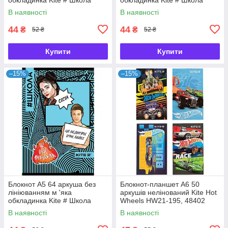
SC19-193-2, 42451
SC19-193-3, 42452
В наявності
В наявності
44
44
₴
₴
52 ₴
52 ₴
Купити
Купити
–15%
–15%
Блокнот А5 64 аркуша без
Блокнот-планшет A6 50
лініюванням м 'яка
аркушів нелінований Kite Hot
обкладинка Kite # Школа
Wheels HW21-195, 48402
SC19-193-4, 42453
В наявності
В наявності