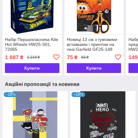
Набір Першокласника Kite
Ножиці 13 см з гумовими
Набі
Hot Wheels HW25-S01,
вставками і принтом на
пред
72065
лезі Garfield GF25-148
HW2
Kite, 69652
1 887
75
149
₴
₴
2 219 ₴
83 ₴
Купити
Купити
Акційні пропозиції та новинки
–18%
–18%