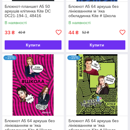
Блокнот-планшет A5 50
Блокнот А5 64 аркуша без
аркушів клітинка Kite DC
лініюванням м 'яка
DC21-194-1, 48416
обкладинка Kite # Школа
SC19-193-1, 42450
В наявності
В наявності
33
44
₴
₴
40 ₴
52 ₴
Купити
Купити
–15%
–15%
Блокнот А5 64 аркуша без
Блокнот А5 64 аркуша без
лініюванням м 'яка
лініюванням м 'яка
обкладинка Kite # Школа
обкладинка Kite # Школа