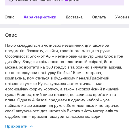
Опис
Характеристики
Доставка
Оплата
Умови 
Опис
Набір складається з чотирьох незамінних для школяра
предметів: блокноту, лінійки, графітного олівця та ручки.
Особливості:Блокнот А6 – нелінійований внутрішній блок в тон
дизайну. Завдяки кріпленню на пластиковій спіралі, його
можна розгортати на 360 градусів та охайно вилучати аркуші,
не пошкоджуючи палітурку.Лінійка 15 см – яскрава,
компактна, поміститься в будь-якому пеналі.Графітний
олівець з гумкою.Ручка кулькова автоматична – має
ергономічну форму корпусу, а також високоякісний пишучий
вузол Premec, який пише плавно, не залишає проґалин та
плям. Одразу 4 базові предмети в одному наборі – усе
найважливіше завжди під рукою.Комплект ніколи не втрачає
своєї актуальності для школярів.Висока якість матеріалів та
оздоблення – приємні текстури та яскраві кольори.
Приховати