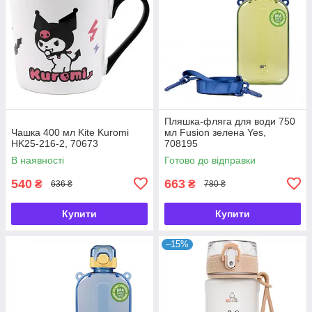
Пляшка-фляга для води 750
Чашка 400 мл Kite Kuromi
мл Fusion зелена Yes,
HK25-216-2, 70673
708195
В наявності
Готово до відправки
540
663
₴
₴
636 ₴
780 ₴
Купити
Купити
–15%