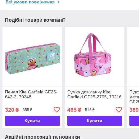
Всі умови повернення
Подібні товари компанії
Пенал Kite Garfield GF25-
Сумка для ланчу Kite
Підс
642-2, 70248
Garfield GF25-2705, 70216
мета
GF25
320
465
389
₴
₴
355 ₴
515 ₴
Купити
Купити
Акційні пропозиції та новинки