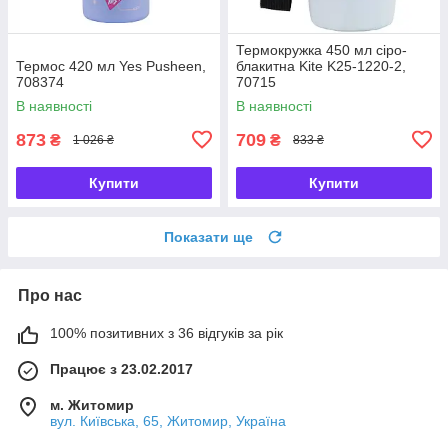
Термокружка 450 мл сіро-
Термос 420 мл Yes Pusheen,
блакитна Kite K25-1220-2,
708374
70715
В наявності
В наявності
873
709
₴
₴
1 026 ₴
833 ₴
Купити
Купити
Показати ще
Про нас
100% позитивних з 36 відгуків за рік
Працює з 23.02.2017
м. Житомир
вул. Київська, 65, Житомир, Україна