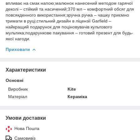
впливає на смак напою;малюнок нанесений методом гарячої
деколі – стійкий та насичений;370 мл – комфортний обсяг для
повсякденного використання;зручна ручка – чашку приємно
тримати в руці;стильний дизайн в ліцензії Garfield –
найкращий подарунок для поціновувачів культового
мультика;подарункове пакування – готовий презент для будь-
якої нагоди.
Приховати
Характеристики
Основні
Виробник
Kite
Матеріал
Кераміка
Умови доставки
Нова Пошта
Самовивіз