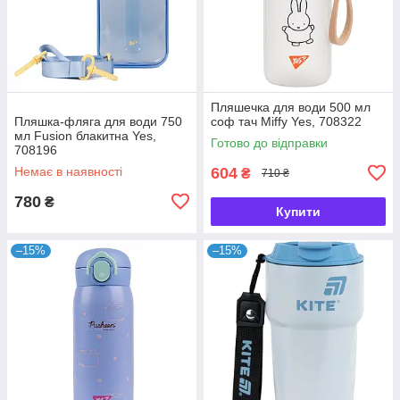
Пляшечка для води 500 мл
Пляшка-фляга для води 750
соф тач Miffy Yes, 708322
мл Fusion блакитна Yes,
Готово до відправки
708196
Немає в наявності
604
₴
710 ₴
780
₴
Купити
–15%
–15%