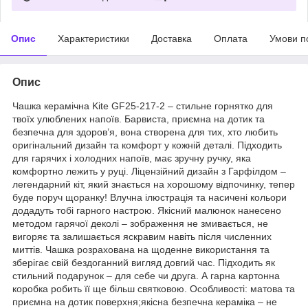
Опис
Характеристики
Доставка
Оплата
Умови п
Опис
Чашка керамічна Kite GF25-217-2 – стильне горнятко для
твоїх улюблених напоїв. Барвиста, приємна на дотик та
безпечна для здоров’я, вона створена для тих, хто любить
оригінальний дизайн та комфорт у кожній деталі. Підходить
для гарячих і холодних напоїв, має зручну ручку, яка
комфортно лежить у руці. Ліцензійний дизайн з Гарфілдом –
легендарний кіт, який знається на хорошому відпочинку, тепер
буде поруч щоранку! Влучна ілюстрація та насичені кольори
додадуть тобі гарного настрою. Якісний малюнок нанесено
методом гарячої деколі – зображення не змивається, не
вигоряє та залишається яскравим навіть після численних
миттів. Чашка розрахована на щоденне використання та
зберігає свій бездоганний вигляд довгий час. Підходить як
стильний подарунок – для себе чи друга. А гарна картонна
коробка робить її ще більш святковою. Особливості: матова та
приємна на дотик поверхня;якісна безпечна кераміка – не