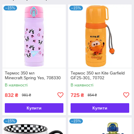
–15%
–15%
Термос 350 мл
Термос 350 мл Kite Garfield
Minecraft.Spring Yes, 708330
GF25-301, 70702
В наявності
В наявності
832
725
₴
₴
981 ₴
854 ₴
Купити
Купити
–15%
–15%