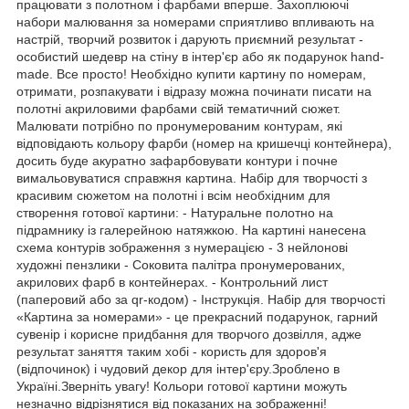
працювати з полотном і фарбами вперше. Захоплюючі
набори малювання за номерами сприятливо впливають на
настрій, творчий розвиток і дарують приємний результат -
особистий шедевр на стіну в інтер'єр або як подарунок hand-
made. Все просто! Необхідно купити картину по номерам,
отримати, розпакувати і відразу можна починати писати на
полотні акриловими фарбами свій тематичний сюжет.
Малювати потрібно по пронумерованим контурам, які
відповідають кольору фарби (номер на кришечці контейнера),
досить буде акуратно зафарбовувати контури і почне
вимальовуватися справжня картина. Набір для творчості з
красивим сюжетом на полотні і всім необхідним для
створення готової картини: - Натуральне полотно на
підрамнику із галерейною натяжкою. На картині нанесена
схема контурів зображення з нумерацією - 3 нейлонові
художні пензлики - Соковита палітра пронумерованих,
акрилових фарб в контейнерах. - Контрольний лист
(паперовий або за qr-кодом) - Інструкція. Набір для творчості
«Картина за номерами» - це прекрасний подарунок, гарний
сувенір і корисне придбання для творчого дозвілля, адже
результат заняття таким хобі - користь для здоров'я
(відпочинок) і чудовий декор для інтер'єру.Зроблено в
Україні.Зверніть увагу! Кольори готової картини можуть
незначно відрізнятися від показаних на зображенні!