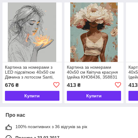
Картина за номерами з
Картина за номерами
Карт
LED підсвіткою 40x50 см
40x50 см Квітуча красуня
40x5
Дівчина з лотосом Santi,
Ідейка KHO8436, 358831
Ідей
955106
676
413
413
₴
₴
Купити
Купити
Про нас
100% позитивних з 36 відгуків за рік
Працює з 23.02.2017