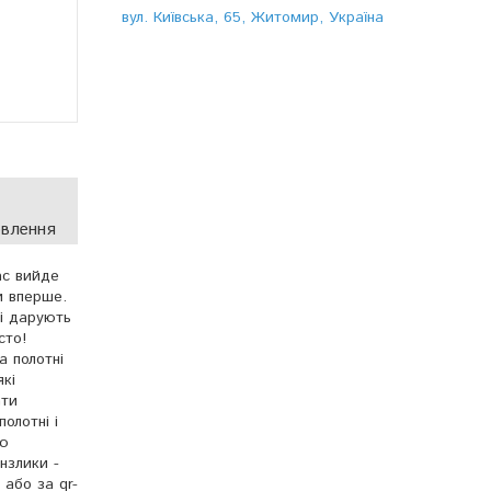
вул. Київська, 65, Житомир, Україна
овлення
ас вийде
и вперше.
і дарують
сто!
а полотні
кі
ати
олотні і
ою
нзлики -
 або за qr-