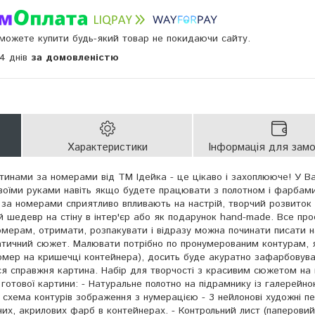
и можете купити будь-який товар не покидаючи сайту.
14 днів
за домовленістю
Характеристики
Інформація для зам
инами за номерами від ТМ Ідейка - це цікаво і захоплююче! У В
воїми руками навіть якщо будете працювати з полотном і фарбам
за номерами сприятливо впливають на настрій, творчий розвиток 
й шедевр на стіну в інтер'єр або як подарунок hand-made. Все про
омерам, отримати, розпакувати і відразу можна починати писати н
тичний сюжет. Малювати потрібно по пронумерованим контурам, я
омер на кришечці контейнера), досить буде акуратно зафарбовув
ся справжня картина. Набір для творчості з красивим сюжетом на п
готової картини: - Натуральне полотно на підрамнику із галерейн
 схема контурів зображення з нумерацією - 3 нейлонові художні пе
их, акрилових фарб в контейнерах. - Контрольний лист (паперовий