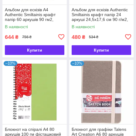
Альбом для ескізів А4
Альбом для ескізів Authentic
Authentic Smiltainis крафт
Smiltainis крафт папір 24
папір 60 аркушів 90 гм2,
аркуші 24,5х17,6 см 90 г/м2,
587439
587644
В наявності
В наявності
644
480
₴
₴
756 ₴
534 ₴
Купити
Купити
–10%
–10%
Блокнот на спіралі А4 80
Блокнот для графіки Talens
аркушів 100 гм фісташковий
Art Creation А6 80 аркушів