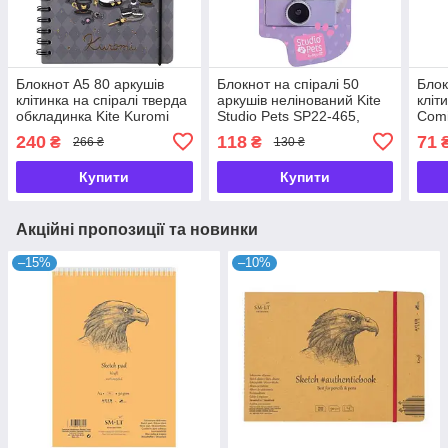
Блокнот A5 80 аркушів
Блокнот на спіралі 50
Блок
клітинка на спіралі тверда
аркушів нелінований Kite
кліт
обкладинка Kite Kuromi
Studio Pets SP22-465,
Comi
HK25-190, 71007
62659
240
118
71
₴
₴
266 ₴
130 ₴
Купити
Купити
Акційні пропозиції та новинки
–15%
–10%