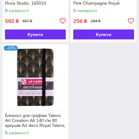
Rosa Studio, 165010
Pink Champagne Royal
Talens, 9314241
В наявності
В наявності
592
256
₴
₴
657 ₴
284 ₴
Купити
Купити
–10%
Блокнот для графіки Talens
Art Creation А6 140 г/м 80
аркушів Art deco Royal Talens,
9314151
В наявності