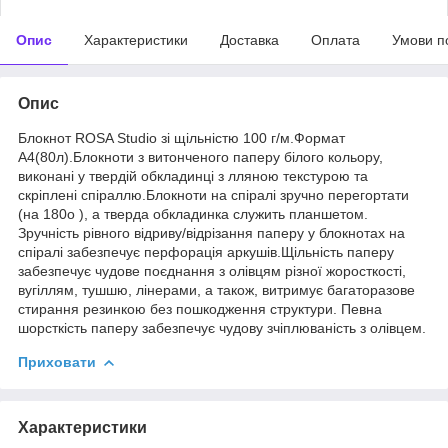
Опис
Характеристики
Доставка
Оплата
Умови п
Опис
Блокнот ROSA Studio зі щільністю 100 г/м.Формат
А4(80л).Блокноти з витонченого паперу білого кольору,
виконані у твердій обкладинці з лляною текстурою та
скріплені спіраллю.Блокноти на спіралі зручно перегортати
(на 180о ), а тверда обкладинка служить планшетом.
Зручність рівного відриву/відрізання паперу у блокнотах на
спіралі забезпечує перфорація аркушів.Щільність паперу
забезпечує чудове поєднання з олівцям різної жоросткості,
вугіллям, тушшю, лінерами, а також, витримує багаторазове
стирання резинкою без пошкодження структури. Певна
шорсткість паперу забезпечує чудову зчіплюваність з олівцем.
Приховати
Характеристики