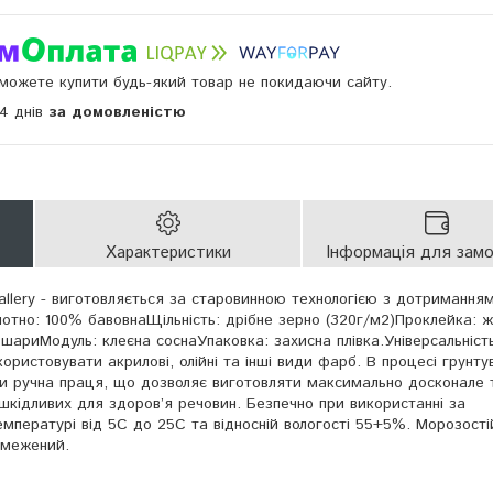
и можете купити будь-який товар не покидаючи сайту.
14 днів
за домовленістю
Характеристики
Інформація для зам
llery - виготовляється за старовинною технологією з дотримання
лотно: 100% бавовнаЩільність: дрібне зерно (320г/м2)Проклейка: 
 шариМодуль: клеєна соснаУпаковка: захисна плівка.Універсальніст
ористовувати акрилові, олійні та інші види фарб. В процесі грунту
ки ручна праця, що дозволяє виготовляти максимально досконале т
 шкідливих для здоров’я речовин. Безпечно при використанні за
емпературі від 5С до 25С та відносній вологості 55+5%. Морозості
бмежений.