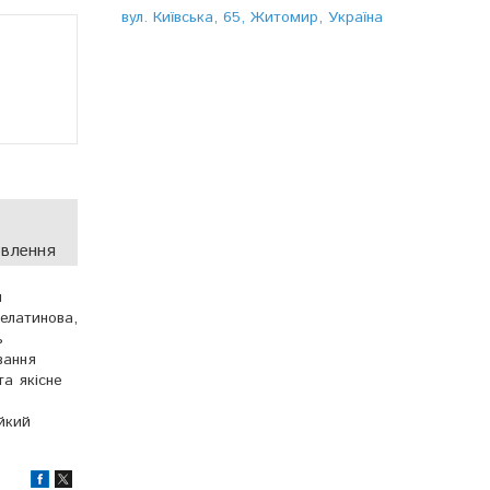
вул. Київська, 65, Житомир, Україна
овлення
м
желатинова,
ь
вання
а якісне
йкий