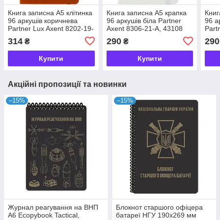
Книга записна А5 клітинка
Книга записна А5 крапка
Книг
96 аркушів коричнева
96 аркушів біла Partner
96 а
Partner Lux Axent 8202-19-
Axent 8306-21-A, 43108
Part
A, 33020
397
314
290
290
₴
₴
Купити
Купити
Акційні пропозиції та новинки
–15%
–15%
Журнал реагування на ВНП
Блокнот старшого офіцера
А6 Ecopybook Tactical,
батареї НГУ 190х269 мм