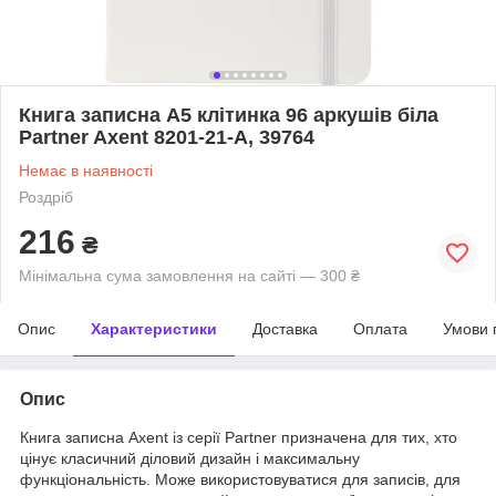
Книга записна А5 клітинка 96 аркушів біла
Partner Axent 8201-21-A, 39764
Немає в наявності
Роздріб
216
₴
Мінімальна сума замовлення на сайті — 300 ₴
Опис
Характеристики
Доставка
Оплата
Умови 
Опис
Книга записна Axent із серії Partner призначена для тих, хто
цінує класичний діловий дизайн і максимальну
функціональність. Може використовуватися для записів, для