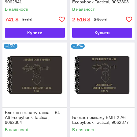
9062841
Ecopybook Tactical, 9062803
В наявності
В наявності
741
2 516
₴
₴
873 ₴
2 960 ₴
Купити
Купити
–15%
–15%
Блокнот екіпажу танка Т-64
А6 Ecopybook Tactical,
Блокнот екіпажу БМП-2 А6
9062384
Ecopybook Tactical, 9062377
В наявності
В наявності