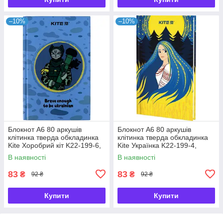
–10%
–10%
Блокнот А6 80 аркушів
Блокнот А6 80 аркушів
клітинка тверда обкладинка
клітинка тверда обкладинка
Kite Хоробрий кіт K22-199-6,
Kite Українка K22-199-4,
64623
64621
В наявності
В наявності
83
83
₴
₴
92 ₴
92 ₴
Купити
Купити