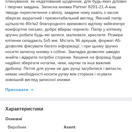
планування, як недатований щоденник, для будь-яких ділових
і творчих завдань. Записна книжка Partner 8201-21-A має
тверде переплетення з вінілу, завдяки чому навіть з часом
зберігає акуратний і презентабельний вигляд. Якісний папір
щільністю 80г/м2 благородного кремового відтінку забезпечує
комфортне письмо, добре вбирає чорнило. Папір у клітинку,
зручно робити будь-які записи, малювати, креслити. Розміри
клітинки складають 5х5 мм. Містить 96 аркушів, формат А5-
дозволяє фіксувати багато інформації, і при цьому зручно
носити записну книжку з собою. Закладка дозволяє швидко
знайти і відкрити потрібні сторінки. Кишеня на форзаці буде
надійно зберігати нотатки, чеки, картки та інші важливі
дрібниці. Петля для ручки не дає ручці загубитися і випасти,
немає необхідності носити ручку між сторінок і псувати
зовнішній вигляд записної книжки.
Приховати
Характеристики
Основні
Виробник
Axent