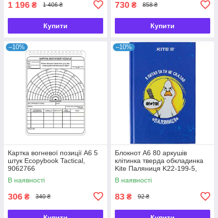
1 196
730
₴
₴
1 406 ₴
858 ₴
Купити
Купити
–10%
–10%
Картка вогневої позиції А6 5
Блокнот А6 80 аркушів
штук Ecopybook Tactical,
клітинка тверда обкладинка
9062766
Kite Паляниця K22-199-5,
64622
В наявності
В наявності
306
83
₴
₴
340 ₴
92 ₴
Купити
Купити