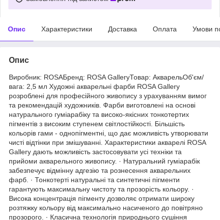
Опис
Характеристики
Доставка
Оплата
Умови п
Опис
Виробник: ROSAБренд: ROSA GalleryТовар: АкварельОб'єм/
вага: 2,5 мл Художні акварельні фарби ROSA Gallery
розроблені для професійного живопису з урахуванням вимог
та рекомендацій художників. Фарби виготовлені на основі
натурального гуміарабіку та високо-якісних тонкотертих
пігментів з високим ступенем світлостійкості. Більшість
кольорів гами - однопігментні, що дає можливість утворювати
чисті відтінки при змішуванні. Характеристики акварелі ROSA
Gallery дають можливість застосовувати усі техніки та
прийоми акварельного живопису. · Натуральний гуміарабік
забезпечує відмінну адгезію та рознесення акварельних
фарб. · Тонкотерті натуральні та синтетичні пігменти
гарантують максимальну чистоту та прозорість кольору. ·
Висока концентрація пігменту дозволяє отримати широку
розтяжку кольору від максимально насиченого до повітряно
прозорого. · Класична технологія природнього сушіння