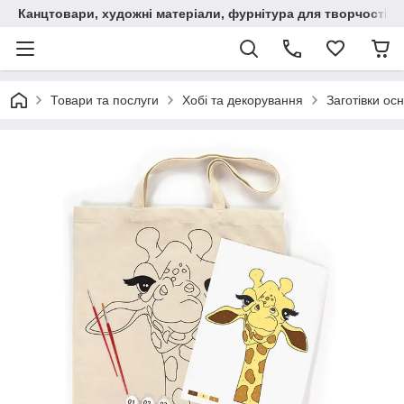
Канцтовари, художні матеріали, фурнітура для творчості
Товари та послуги
Хобі та декорування
Заготівки ос