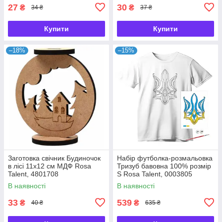
27
30
₴
₴
34 ₴
37 ₴
Купити
Купити
–18%
–15%
Заготовка свічник Будиночок
Набір футболка-розмальовка
в лісі 11х12 см МДФ Rosa
Тризуб бавовна 100% розмір
Talent, 4801708
S Rosa Talent, 0003805
В наявності
В наявності
33
539
₴
₴
40 ₴
635 ₴