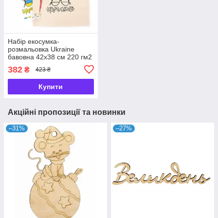
Набір екосумка-
розмальовка Ukraine
бавовна 42х38 см 220 гм2
Rosa Talent, 0003602
382
₴
423 ₴
Купити
Акційні пропозиції та новинки
–31%
–27%