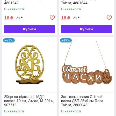
4801642
Talent, 4801644
В наявності
В наявності
18
18
₴
₴
24 ₴
24 ₴
Купити
Купити
–21%
–19%
Яйце на підставці, МДФ,
Заготовка напис Світлої
висота 10 см, Атлас, М-2014,
пасхи ДВП 25х9 см Rosa
907716
Talent, 2806043
В наявності
В наявності