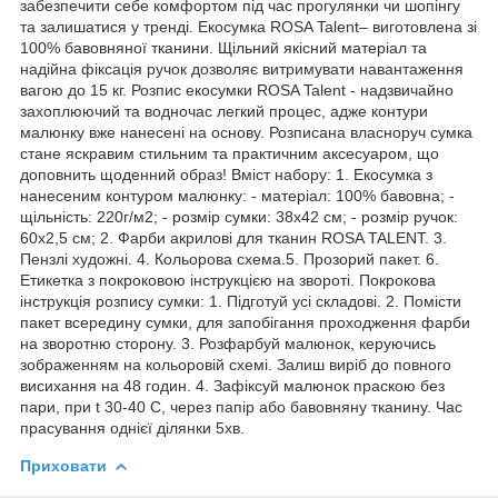
забезпечити себе комфортом під час прогулянки чи шопінгу
та залишатися у тренді. Екосумка ROSA Talent– виготовлена зі
100% бавовняної тканини. Щільний якісний матеріал та
надійна фіксація ручок дозволяє витримувати навантаження
вагою до 15 кг. Розпис екосумки ROSA Talent - надзвичайно
захоплюючий та водночас легкий процес, адже контури
малюнку вже нанесені на основу. Розписана власноруч сумка
стане яскравим стильним та практичним аксесуаром, що
доповнить щоденний образ! Вміст набору: 1. Екосумка з
нанесеним контуром малюнку: - матеріал: 100% бавовна; -
щільність: 220г/м2; - розмір сумки: 38х42 см; - розмір ручок:
60х2,5 см; 2. Фарби акрилові для тканин ROSA TALENT. 3.
Пензлі художні. 4. Кольорова схема.5. Прозорий пакет. 6.
Етикетка з покроковою інструкцією на звороті. Покрокова
інструкція розпису сумки: 1. Підготуй усі складові. 2. Помісти
пакет всередину сумки, для запобігання проходження фарби
на зворотню сторону. 3. Розфарбуй малюнок, керуючись
зображенням на кольоровій схемі. Залиш виріб до повного
висихання на 48 годин. 4. Зафіксуй малюнок праскою без
пари, при t 30-40 С, через папір або бавовняну тканину. Час
прасування однієї ділянки 5хв.
Приховати