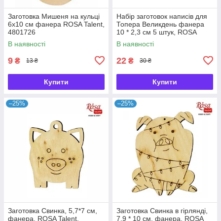
Заготовка Мишеня на кульці
Набір заготовок написів для
6х10 см фанера ROSA Talent,
Топера Великдень фанера
4801726
10 * 2,3 см 5 штук, ROSA
Talent, 2806063
В наявності
В наявності
9
22
₴
₴
13 ₴
30 ₴
Купити
Купити
–25%
–25%
Заготовка Свинка, 5,7*7 см,
Заготовка Свинка в гірлянді,
фанера, ROSA Talent,
7,9 * 10 см, фанера, ROSA