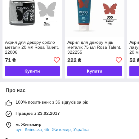
Акрил для декору срібло
Акрил для декору мідь
Акри
металік 20 мл Rosa Talent,
металік 75 мл Rosa Talent,
лазу
22006
322255
20 м
71
222
52
₴
₴
Купити
Купити
Про нас
100% позитивних з 36 відгуків за рік
Працює з 23.02.2017
м. Житомир
вул. Київська, 65, Житомир, Україна