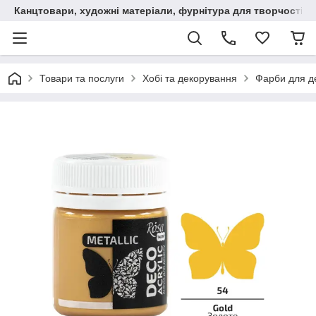
Канцтовари, художні матеріали, фурнітура для творчості
Товари та послуги
Хобі та декорування
Фарби для д