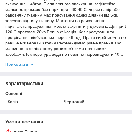
висихання – 48год. Після повного висихання, зафіксуйте
малюнок праскою без пари, при t 30-40 С, через папір або
бавовняну тканину. Час прасування однієї ділянки від 5хв,
залежно від типу тканину. Малюнки на речах, які не
підлягають прасуванню, можна закріпити у духовій шафі при t
120 С протягом 20хв.Повна фіксація, без прасування та
прогрівання, відбувається через 48 год. Прати виріб можна не
раніше ніж через 48 годин.Рекомендуємо ручне прання або
машинне, в делікатному режимі м'якими пральними
засобами.Температура води не повинна перевищувати 40 С.
Приховати
Характеристики
Основні
Колір
Червоний
Умови доставки
Нова Пошта