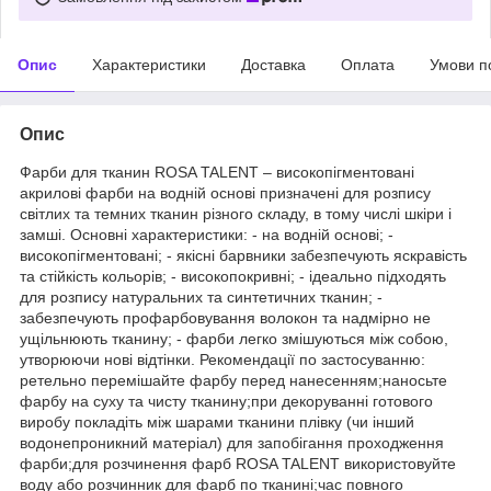
Опис
Характеристики
Доставка
Оплата
Умови п
Опис
Фарби для тканин ROSA TALENT – високопігментовані
акрилові фарби на водній основі призначені для розпису
світлих та темних тканин різного складу, в тому числі шкіри і
замші. Основні характеристики: - на водній основі; -
високопігментовані; - якісні барвники забезпечують яскравість
та стійкість кольорів; - високопокривні; - ідеально підходять
для розпису натуральних та синтетичних тканин; -
забезпечують профарбовування волокон та надмірно не
ущільнюють тканину; - фарби легко змішуються між собою,
утворюючи нові відтінки. Рекомендації по застосуванню:
ретельно перемішайте фарбу перед нанесенням;наносьте
фарбу на суху та чисту тканину;при декоруванні готового
виробу покладіть між шарами тканини плівку (чи інший
водонепроникний матеріал) для запобігання проходження
фарби;для розчинення фарб ROSA TALENT використовуйте
воду або розчинник для фарб по тканині;час повного