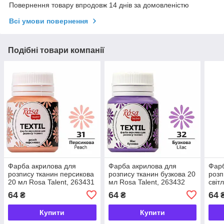
Повернення товару впродовж 14 днів за домовленістю
Всі умови повернення
Подібні товари компанії
Фарба акрилова для
Фарба акрилова для
Фарб
розпису тканин персикова
розпису тканин бузкова 20
розп
20 мл Rosa Talent, 263431
мл Rosa Talent, 263432
світ
263
64
64
64
₴
₴
Купити
Купити