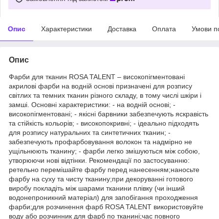
Опис
Характеристики
Доставка
Оплата
Умови п
Опис
Фарби для тканин ROSA TALENT – високопігментовані
акрилові фарби на водній основі призначені для розпису
світлих та темних тканин різного складу, в тому числі шкіри і
замші. Основні характеристики: - на водній основі; -
високопігментовані; - якісні барвники забезпечують яскравість
та стійкість кольорів; - високопокривні; - ідеально підходять
для розпису натуральних та синтетичних тканин; -
забезпечують профарбовування волокон та надмірно не
ущільнюють тканину; - фарби легко змішуються між собою,
утворюючи нові відтінки. Рекомендації по застосуванню:
ретельно перемішайте фарбу перед нанесенням;наносьте
фарбу на суху та чисту тканину;при декоруванні готового
виробу покладіть між шарами тканини плівку (чи інший
водонепроникний матеріал) для запобігання проходження
фарби;для розчинення фарб ROSA TALENT використовуйте
воду або розчинник для фарб по тканині;час повного