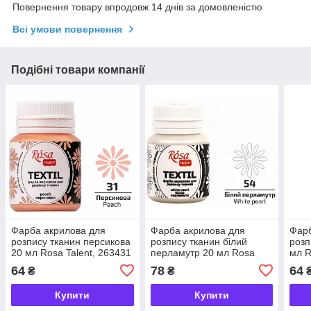
Повернення товару впродовж 14 днів за домовленістю
Всі умови повернення
Подібні товари компанії
Фарба акрилова для
Фарба акрилова для
Фарб
розпису тканин персикова
розпису тканин білий
розп
20 мл Rosa Talent, 263431
перламутр 20 мл Rosa
мл R
Talent, 263601
64
78
64
₴
₴
Купити
Купити