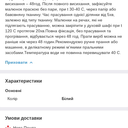
висихання – 48год. Після повного висихання, зафіксуйте
малюнок праскою без пари, при t 30-40 С, через папір або
бавовняну тканину. Час прасування однієї ділянки від 5хв,
залежно від типу тканину. Малюнки на речах, які не
підлягають прасуванню, можна закріпити у духовій шафі при t
120 С протягом 20хв.Повна фіксація, без прасування та
прогрівання, відбувається через 48 год. Прати виріб можна не
раніше ніж через 48 годин.Рекомендуємо ручне прання або
машинне, в делікатному режимі м'якими пральними
засобами.Температура води не повинна перевищувати 40 С.
Приховати
Характеристики
Основні
Колір
Білий
Умови доставки
Нова Пошта