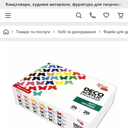
Канцтовари, художні матеріали, фурнітура для творчості
Товари та послуги
Хобі та декорування
Фарби для д