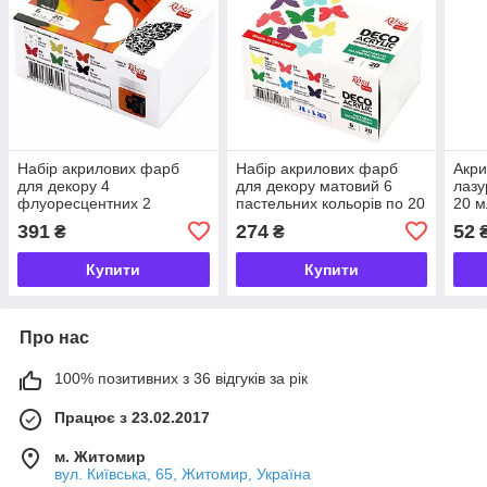
Набір акрилових фарб
Набір акрилових фарб
Акри
для декору 4
для декору матовий 6
лазу
флуоресцентних 2
пастельних кольорів по 20
20 м
матових по 20 мл Rosa
мл Rosa Talent, 90747130
391
274
52
₴
₴
Talent, 90747268
Купити
Купити
Про нас
100% позитивних з 36 відгуків за рік
Працює з 23.02.2017
м. Житомир
вул. Київська, 65, Житомир, Україна