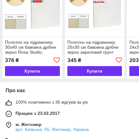
Полотно на підрамнику
Полотно на підрамнику
Поло
30х40 см бавовна дрібне
25х30 см бавовна дрібне
24х3
зерно Rosa Studio,
зерно акриловий грунт
зерн
5253040
Rosa Gallery, 1842530
189
376
345
203
₴
₴
Купити
Купити
Про нас
100% позитивних з 36 відгуків за рік
Працює з 23.02.2017
м. Житомир
вул. Київська, 65, Житомир, Україна