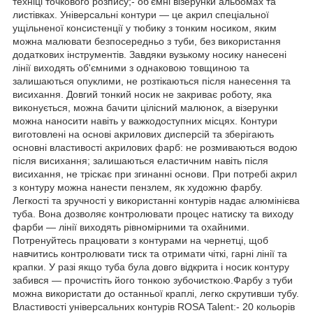
техніці точкового розпису;- об'ємні візерунки альбомах та
листівках. Універсальні контури — це акрил спеціальної
ущільненої консистенції у тюбику з тонким носиком, яким
можна малювати безпосередньо з туби, без використання
додаткових інструментів. Завдяки вузькому носику нанесені
лінії виходять об'ємними з однаковою товщиною та
залишаються опуклими, не розтікаються після нанесення та
висихання. Довгий тонкий носик не закриває роботу, яка
виконується, можна бачити цілісний малюнок, а візерунки
можна наносити навіть у важкодоступних місцях. Контури
виготовлені на основі акрилових дисперсій та зберігають
основні властивості акрилових фарб: не розмиваються водою
після висихання; залишаються еластичним навіть після
висихання, не тріскає при згинанні основи. При потребі акрил
з контуру можна нанести пензлем, як художню фарбу.
Легкості та зручності у використанні контурів надає алюмінієва
туба. Вона дозволяє контролювати процес натиску та виходу
фарби — лінії виходять рівномірними та охайними.
Потренуйтесь працювати з контурами на чернетці, щоб
навчитись контролювати тиск та отримати чіткі, гарні лінії та
крапки. У разі якщо туба була довго відкрита і носик контуру
забився — прочистіть його тонкою зубочисткою.Фарбу з туби
можна використати до останньої краплі, легко скрутивши тубу.
Властивості універсальних контурів ROSA Talent:- 20 кольорів