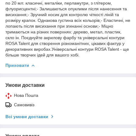
по 20 мл: класичні, металіки, перламутри, з глітером,
флуорисцентні;- Залишаються опуклими після нанесення та
висихання;- Зручний носик для контролю чіткості ліній та
розміру крапок. Однакова густина всіх кольорів;- Еластичні, не
лопають після висихання при згинанні основи;- Міцно
тримаються на різних поверхнях: дерево, метал, пластик,
скло ін. Поєднуйте акрилову фарбу та універсальні контури
ROSA Talent для створення різноманітних, цікавих фактур у
декоративних виробах.Універсальні контури ROSA Talent - ще
більше творчих ідей для вашого хобі.
Приховати
Умови доставки
Нова Пошта
Самовивіз
Всі умови доставки