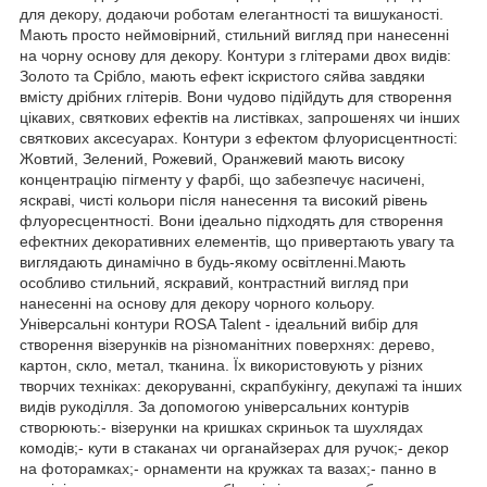
для декору, додаючи роботам елегантності та вишуканості.
Мають просто неймовірний, стильний вигляд при нанесенні
на чорну основу для декору. Контури з глітерами двох видів:
Золото та Срібло, мають ефект іскристого сяйва завдяки
вмісту дрібних глітерів. Вони чудово підійдуть для створення
цікавих, святкових ефектів на листівках, запрошенях чи інших
святкових аксесуарах. Контури з ефектом флуорисцентності:
Жовтий, Зелений, Рожевий, Оранжевий мають високу
концентрацію пігменту у фарбі, що забезпечує насичені,
яскраві, чисті кольори після нанесення та високий рівень
флуоресцентності. Вони ідеально підходять для створення
ефектних декоративних елементів, що привертають увагу та
виглядають динамічно в будь-якому освітленні.Мають
особливо стильний, яскравий, контрастний вигляд при
нанесенні на основу для декору чорного кольору.
Універсальні контури ROSA Talent - ідеальний вибір для
створення візерунків на різноманітних поверхнях: дерево,
картон, скло, метал, тканина. Їх використовують у різних
творчих техніках: декоруванні, скрапбукінгу, декупажі та інших
видів рукоділля. За допомогою універсальних контурів
створюють:- візерунки на кришках скриньок та шухлядах
комодів;- кути в стаканах чи органайзерах для ручок;- декор
на фоторамках;- орнаменти на кружках та вазах;- панно в