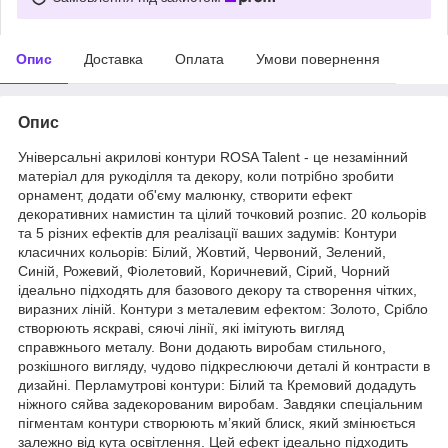
Опис
Доставка
Оплата
Умови повернення
Опис
Універсальні акрилові контури ROSA Talent - це незамінний
матеріал для рукоділля та декору, коли потрібно зробити
орнамент, додати об'єму малюнку, створити ефект
декоративних намистин та цілий точковий розпис. 20 кольорів
та 5 різних ефектів для реалізації ваших задумів: Контури
класичних кольорів: Білий, Жовтий, Червоний, Зелений,
Синій, Рожевий, Фіолетовий, Коричневий, Сірий, Чорний
ідеально підходять для базового декору та створення чітких,
виразних ліній. Контури з металевим ефектом: Золото, Срібло
створюють яскраві, сяючі лінії, які імітують вигляд
справжнього металу. Вони додають виробам стильного,
розкішного вигляду, чудово підкреслюючи деталі й контрасти в
дизайні. Перламутрові контури: Білий та Кремовий додадуть
ніжного сяйва задекорованим виробам. Завдяки спеціальним
пігментам контури створюють м’який блиск, який змінюється
залежно від кута освітлення. Цей ефект ідеально підходить