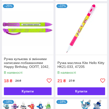
–25%
–22%
Ручка кулькова зі змінними
написами-побажаннями
Ручка масляна Kite Hello Kitty
Happy Birthday, ООПТ, 1042,
HK21-033, 47205
116174
В наявності
В наявності
18
21
₴
₴
24 ₴
27 ₴
Купити
Купити
–18%
–18%