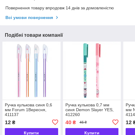
Повернення товару впродовж 14 днів за домовленістю
Всі умови повернення
Подібні товари компанії
Ручка кулькова синя 0,6
Ручка кулькова 0,7 мм
Ручк
мм Forum 1Вересня,
синя Demon Slayer YES,
мм N
411137
412260
411
12
40
12
₴
₴
46 ₴
Купити
Купити