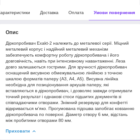
арактеристики
Доставка
Оплата
Умови повернення
Опис
Діркопробивач Exakt-2 належить до металевої серії. Міцний
металевий корпус і надійний металевий механізм
забезпечують комфортну роботу діркопробивача і його
довговічність, навіть при інтенсивному навантаженні. Леза
довго залишаються гострими. Для зручності діркопробивач
оснащений висувною обмежувальною лінійкою з точною
шкалою форматів паперу (А3, А4, А5). Висувна лінійка
необхідна для позиціонування аркушів паперу, які
вставляються в діркопробивач, і дозволяє завжди отримувати
точний результат і однакові стоси підшитих документів зі
співпадаючими отворами. Знімний резервуар для конфетті
відкривається м'яко. Прогумована підошва запобігає ковзанню
діркопробивача по поверхні. Діаметр отвору 6 мм, відстань
між пробитими отворами 80 мм.
Приховати