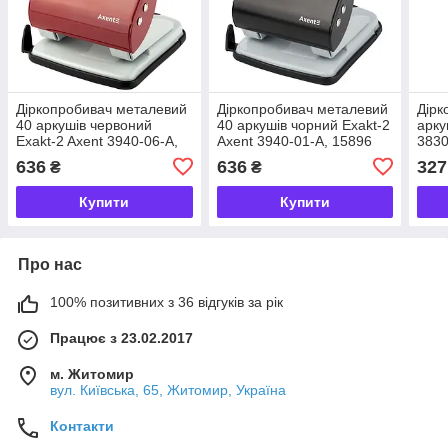
Діркопробивач металевий
Діркопробивач металевий
Дірк
40 аркушів червоний
40 аркушів чорний Exakt-2
арку
Exakt-2 Axent 3940-06-A,
Axent 3940-01-A, 15896
3830
15895
636
636
327
₴
₴
Купити
Купити
Про нас
100% позитивних з 36 відгуків за рік
Працює з 23.02.2017
м. Житомир
вул. Київська, 65, Житомир, Україна
Контакти