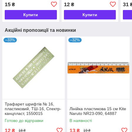
0611, 900274
15
12
31
₴
₴
Купити
Купити
Акційні пропозиції та новинки
–33%
–32%
Трафарет шрифтів № 16,
пластиковий, ТШ-16, Спектр-
Лінійка пластикова 15 см Kite
канцпласт, 1550015
Naruto NR23-090, 64887
Готово до відправки
В наявності
12
13
₴
₴
18 ₴
19 ₴