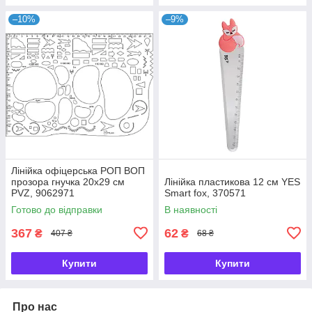
–10%
–9%
Лінійка офіцерська РОП ВОП
прозора гнучка 20х29 см
Лінійка пластикова 12 см YES
PVZ, 9062971
Smart fox, 370571
Готово до відправки
В наявності
367
62
₴
₴
407 ₴
68 ₴
Купити
Купити
Про нас