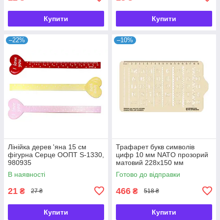
Купити
Купити
–22%
–10%
Лінійка дерев 'яна 15 см
Трафарет букв символів
фігурна Серце ООПТ S-1330,
цифр 10 мм NATO прозорий
980935
матовий 228х150 мм
Ecopybook Tactical, 9062926
В наявності
Готово до відправки
21
466
₴
₴
27 ₴
518 ₴
Купити
Купити