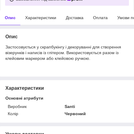
Опис
Характеристики
Доставка
Оплата
Умови п
Опис
Застосовується у скрапбукінгу і декоруванні для створення
візерунків і написів із глітером. Використовується разом із
клейовим маркером або клейовою ручкою.
Характеристики
Основні атрибути
Виробник
Santi
Колір
Червоний