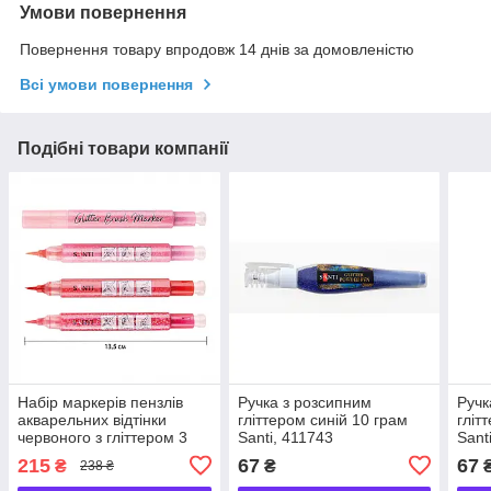
Умови повернення
Повернення товару впродовж 14 днів за домовленістю
Всі умови повернення
Подібні товари компанії
Набір маркерів пензлів
Ручка з розсипним
Ручк
акварельних відтінки
гліттером синій 10 грам
гліт
червоного з гліттером 3
Santi, 411743
Sant
кольори Glitter Santi,
215
67
67
₴
₴
238 ₴
390768