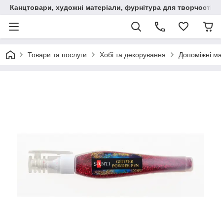
Канцтовари, художні матеріали, фурнітура для творчості
Товари та послуги
Хобі та декорування
Допоміжні м