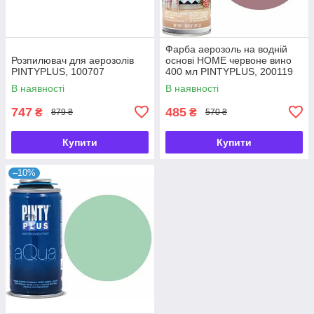
Фарба аерозоль на водній
Розпилювач для аерозолів
основі HOME червоне вино
PINTYPLUS, 100707
400 мл PINTYPLUS, 200119
В наявності
В наявності
747
485
₴
₴
879 ₴
570 ₴
Купити
Купити
–10%