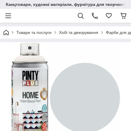
Канцтовари, художні матеріали, фурнітура для творчості
Товари та послуги
Хобі та декорування
Фарби для д