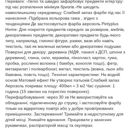
Переваги: -Легко та швидко зафарбовує предмети інтер’єру:
під час розпилення мінімум бризгів.-Не шкодить
навколишньому середовищу. Слабкий запах фарби під час її
нанесення.-Підібрана кольорова гама , згідно з
тенденціями.Де застосовується фарба аерозоль Pintyplus
Home: Для покриття предметів середніх за розміром, меблів,
декоративних предметів; декоративні предмети будь-якого
типу, наприклад, глиняні фігури, рамки, вази або навіть
текстиль, такі як маленькі килими або декоративні подушки.
Поверхні для декору: деревина (МДФ, панелі з ДСП, шпони з
деревини), глина, скло, кераміка, пінопласт, картон, гума,
пробка, рослинні волокна ( бамбук, конопля тощо), фетр,
метакрилат і полікарбонат, метал, текстиль (вовна, льон або
бавовна, повсть тощо). Технічні характеристики: На водній
основі Матовий ефект Не утворює патьоків Слабкий запах
Аерозоль покриває площу: 400мл = 3 м2 Час сушіння: 1
година (15 хвилин на пористих поверхнях).
Перефарбовування: через 30 хв Не використовуйте на
обладнанні, підключеному до струму, і застосовуйте фарбу
тільки на відкритому повітрі або у добре провітрюваних
приміщеннях. Застереження! Тримайте в недоступному для
дітей місці. Уникайте вдихання. Працювати у захисних
рукавичках, распіраторній масці та окулярах.