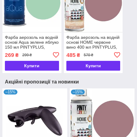
Фарба аерозоль на водній
Фарба аерозоль на водній
основі Aqua зелене яблуко
основі HOME червоне
150 мл PINTYPLUS,
вино 400 мл PINTYPLUS,
250008
200119
269
485
₴
₴
299 ₴
570 ₴
Купити
Купити
Акційні пропозиції та новинки
–15%
–15%