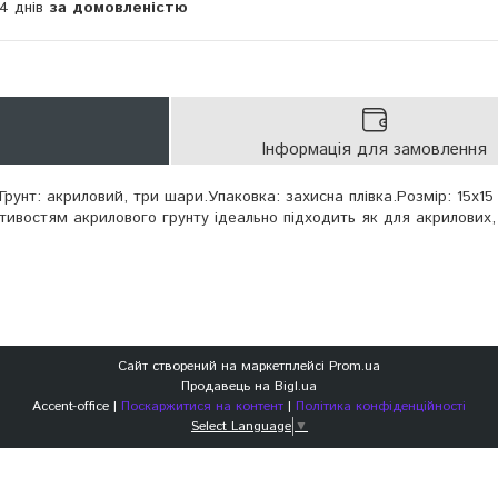
14 днів
за домовленістю
Інформація для замовлення
рунт: акриловий, три шари.Упаковка: захисна плівка.Розмір: 15х15
тивостям акрилового грунту ідеально підходить як для акрилових, 
Сайт створений на маркетплейсі
Prom.ua
Продавець на Bigl.ua
Accent-office |
Поскаржитися на контент
|
Політика конфіденційності
Select Language
▼