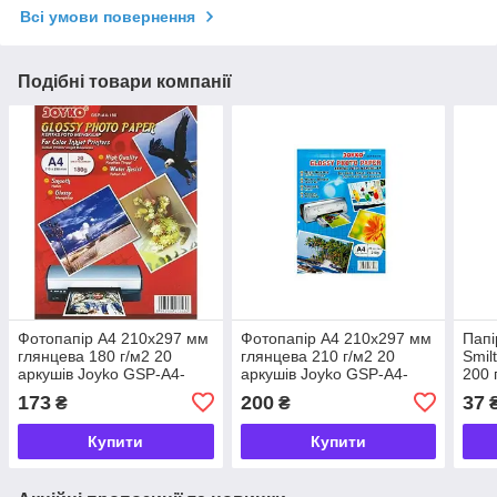
Всі умови повернення
Подібні товари компанії
Фотопапір А4 210x297 мм
Фотопапір А4 210x297 мм
Папі
глянцева 180 г/м2 20
глянцева 210 г/м2 20
Smil
аркушів Joyko GSP-A4-
аркушів Joyko GSP-A4-
200 
180, 273530
210, 273516
558
173
200
37
₴
₴
Купити
Купити