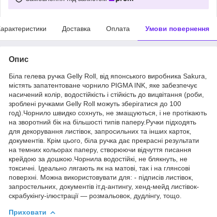
арактеристики
Доставка
Оплата
Умови повернення
Опис
Біла гелева ручка Gelly Roll, від японського виробника Sakura,
містять запатентоване чорнило PIGMA INK, яке забезпечує
насичений колір, водостійкість і стійкість до вицвітання (роби,
зроблені ручками Gelly Roll можуть зберігатися до 100
год).Чорнило швидко сохнуть, не змащуються, і не протікають
на зворотний бік на більшості типів паперу.Ручки підходять
для декорування листівок, запросильних та інших карток,
документів. Крім цього, біла ручка дає прекрасні результати
на темних кольорах паперу, створюючи відчуття писання
крейдою за дошкою.Чорнила водостійкі, не блякнуть, не
токсичні. Ідеально лягають як на матові, так і на глянсові
поверхні. Можна використовувати для: - підписів листівок,
запростельних, документів іт.д-антингу, хенд-мейд листівок-
скрабукінгу-ілюстрації — розмальовок, дудлінгу, тощо.
Приховати