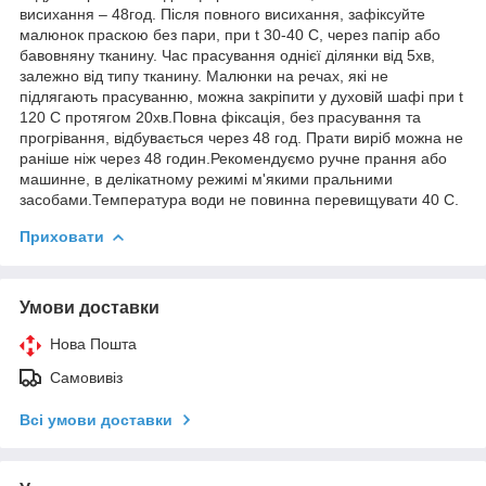
висихання – 48год. Після повного висихання, зафіксуйте
малюнок праскою без пари, при t 30-40 С, через папір або
бавовняну тканину. Час прасування однієї ділянки від 5хв,
залежно від типу тканину. Малюнки на речах, які не
підлягають прасуванню, можна закріпити у духовій шафі при t
120 С протягом 20хв.Повна фіксація, без прасування та
прогрівання, відбувається через 48 год. Прати виріб можна не
раніше ніж через 48 годин.Рекомендуємо ручне прання або
машинне, в делікатному режимі м'якими пральними
засобами.Температура води не повинна перевищувати 40 С.
Приховати
Умови доставки
Нова Пошта
Самовивіз
Всі умови доставки