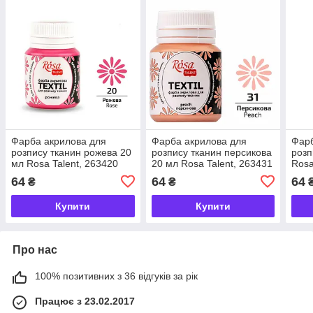
Фарба акрилова для
Фарба акрилова для
Фарб
розпису тканин рожева 20
розпису тканин персикова
розп
мл Rosa Talent, 263420
20 мл Rosa Talent, 263431
Rosa
64
64
64
₴
₴
Купити
Купити
Про нас
100% позитивних з 36 відгуків за рік
Працює з 23.02.2017