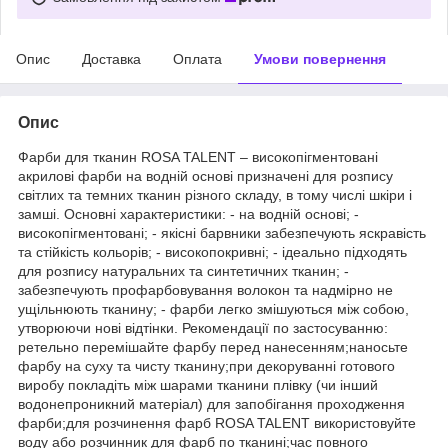
Опис
Доставка
Оплата
Умови повернення
Опис
Фарби для тканин ROSA TALENT – високопігментовані
акрилові фарби на водній основі призначені для розпису
світлих та темних тканин різного складу, в тому числі шкіри і
замші. Основні характеристики: - на водній основі; -
високопігментовані; - якісні барвники забезпечують яскравість
та стійкість кольорів; - високопокривні; - ідеально підходять
для розпису натуральних та синтетичних тканин; -
забезпечують профарбовування волокон та надмірно не
ущільнюють тканину; - фарби легко змішуються між собою,
утворюючи нові відтінки. Рекомендації по застосуванню:
ретельно перемішайте фарбу перед нанесенням;наносьте
фарбу на суху та чисту тканину;при декоруванні готового
виробу покладіть між шарами тканини плівку (чи інший
водонепроникний матеріал) для запобігання проходження
фарби;для розчинення фарб ROSA TALENT використовуйте
воду або розчинник для фарб по тканині;час повного