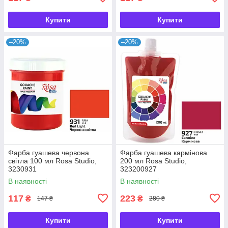
Купити
Купити
–20%
–20%
Фарба гуашева червона
Фарба гуашева кармінова
світла 100 мл Rosa Studio,
200 мл Rosa Studio,
3230931
323200927
В наявності
В наявності
117
223
₴
₴
147 ₴
280 ₴
Купити
Купити