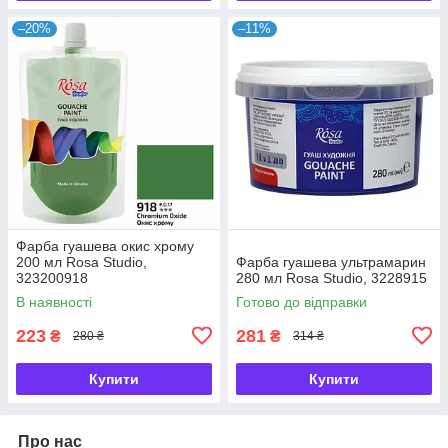
–20%
–11%
Фарба гуашева окис хрому
200 мл Rosa Studio,
Фарба гуашева ультрамарин
323200918
280 мл Rosa Studio, 3228915
В наявності
Готово до відправки
223
281
₴
₴
280 ₴
314 ₴
Купити
Купити
Про нас