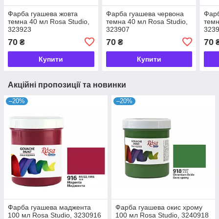
Фарба гуашева жовта
Фарба гуашева червона
Фарб
темна 40 мл Rosa Studio,
темна 40 мл Rosa Studio,
темн
323923
323907
323
70
70
70
₴
₴
Купити
Купити
Акційні пропозиції та новинки
–20%
–20%
Фарба гуашева маджента
Фарба гуашева окис хрому
100 мл Rosa Studio, 3230916
100 мл Rosa Studio, 3240918