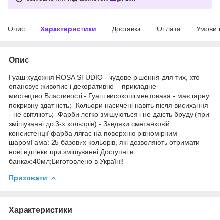
Опис
Характеристики
Доставка
Оплата
Умови 
Опис
Гуаш художня ROSA STUDIO - чудове рішення для тих, хто
опановує живопис і декоративно – прикладне
мистецтво.Властивості:- Гуаш високопігментована - має гарну
покривну здатність;- Кольори насичені навіть після висихання
- не світліють;- Фарби легко змішуються і не дають бруду (при
змішуванні до 3-х кольорів);- Завдяки сметанковій
консистенції фарба лягає на поверхню рівномірним
шаромГама: 25 базових кольорів, які дозволяють отримати
нові відтінки при змішуванні.Доступні в
банках:40мл;Виготовлено в Україні!
Приховати
Характеристики