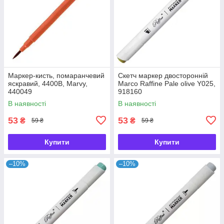
Маркер-кисть, помаранчевий
Скетч маркер двосторонній
яскравий, 4400B, Marvy,
Marco Raffine Pale olive Y025,
440049
918160
В наявності
В наявності
53
53
₴
₴
59 ₴
59 ₴
Купити
Купити
–10%
–10%