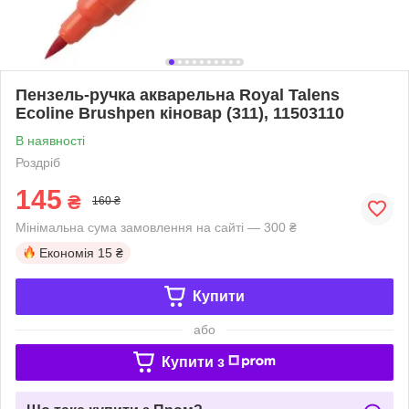
Пензель-ручка акварельна Royal Talens
Ecoline Brushpen кіновар (311), 11503110
В наявності
Роздріб
145
₴
160 ₴
Мінімальна сума замовлення на сайті — 300 ₴
Економія
15 ₴
Купити
або
Купити з