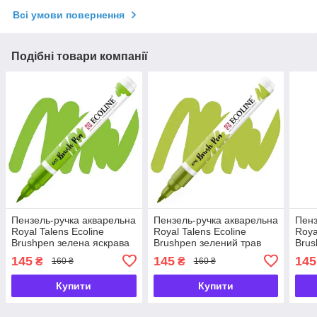
Всі умови повернення
Подібні товари компанії
Пензель-ручка акварельна
Пензель-ручка акварельна
Пенз
Royal Talens Ecoline
Royal Talens Ecoline
Roya
Brushpen зелена яскрава
Brushpen зелений трав
Brus
(665), 11506650
'яний (676), 11506760
світ
145
145
145
₴
₴
160 ₴
160 ₴
Купити
Купити