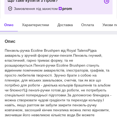
Що таке купити з Пром?
Замовлення під захистом
Опис
Характеристики
Доставка
Оплата
Умови п
Опис
Пензель-ручка Ecoline Brushpen від Royal TalensРідка
акварель у зручній формі ручки-пензля.Пензель гнучкий,
еластичний, гарно тримає форму, та не
розшаровується.Пензлі-ручки Ecoline Brushpen стануть
відмінним помічником акварелістів, ілюстраторів, графіків, та
просто любителів творчості. Зручно брати з собою на
пленери, для міських замальовок, счетчів, так як все що
потрібно для роботи - декілька кольорів брашпенів та альбом
чи блокнот!Ці пензлі-ручки готові до роботи, не потребують
спеціальної попередньої підготовки.За допомогою блендера -
можна створювати чудові градієнти та переходи кольору.І
навіть, якщо раптом ви забули закрити пензель-ручку
ковпачком, засохший кінчик пензлика можна легко відновити,
змочивши його невеликою кількістю води.Ви можете