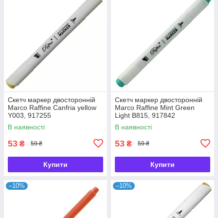
Скетч маркер двосторонній
Скетч маркер двосторонній
Marco Raffine Canfria yellow
Marco Raffine Mint Green
Y003, 917255
Light B815, 917842
В наявності
В наявності
53
53
₴
₴
59 ₴
59 ₴
Купити
Купити
–10%
–10%