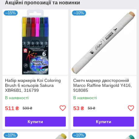
Акційні пропозиції та новинки
–15%
–10%
Набір маркерів Koi Coloring
Скетч маркер двосторонній
Brush 6 кольорів Sakura
Marco Raffine Marigold Y416,
XBR6B1, 316799
918085
В наявності
В наявності
511
53
₴
₴
599 ₴
59 ₴
Купити
Купити
–10%
–10%