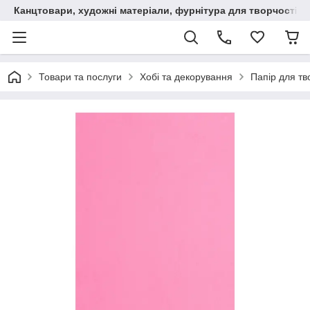
Канцтовари, художні матеріали, фурнітура для творчості
Товари та послуги
Хобі та декорування
Папір для тв