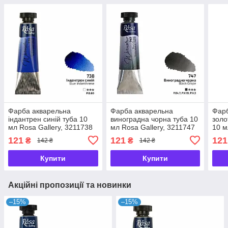
Фарба акварельна
Фарба акварельна
Фарб
індантрен синій туба 10
виноградна чорна туба 10
золо
мл Rosa Gallery, 3211738
мл Rosa Gallery, 3211747
10 м
321
121
121
121
₴
₴
142 ₴
142 ₴
Купити
Купити
Акційні пропозиції та новинки
–15%
–15%