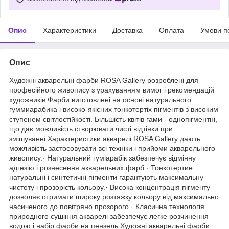
Опис
Характеристики
Доставка
Оплата
Умови п
Опис
Художні акварельні фарби ROSA Gallery розроблені для
професійного живопису з урахуванням вимог і рекомендацій
художників.Фарби виготовлені на основі натурального
гуммиарабика і високо-якісних тонкотертіх пігментів з високим
ступенем світлостійкості. Більшість квітів гами - однопігментні,
що дає можливість створювати чисті відтінки при
змішуванні.Характеристики акварелі ROSA Gallery дають
можливість застосовувати всі техніки і прийоми акварельного
живопису.· Натуральний гуміарабік забезпечує відмінну
адгезію і рознесення акварельних фарб.· Тонкотертие
натуральні і синтетичні пігменти гарантують максимальну
чистоту і прозорість кольору.· Висока концентрація пігменту
дозволяє отримати широку розтяжку кольору від максимально
насиченого до повітряно прозорого.· Класична технологія
природного сушіння акварелі забезпечує легке розчинення
водою і набір фарби на пензель.Художні акварельні фарби