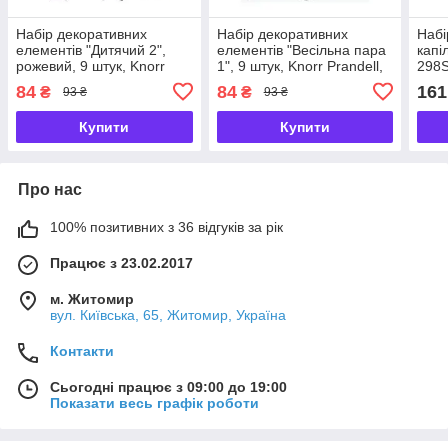
Набір декоративних
Набір декоративних
Набі
елементів "Дитячий 2",
елементів "Весільна пара
капі
рожевий, 9 штук, Knorr
1", 9 штук, Knorr Prandell,
298S
Prandell, 216930208
216930209
84
84
161
₴
₴
93 ₴
93 ₴
Купити
Купити
Про нас
100% позитивних з 36 відгуків за рік
Працює з 23.02.2017
м. Житомир
вул. Київська, 65, Житомир, Україна
Контакти
Сьогодні працює з 09:00 до 19:00
Показати весь графік роботи