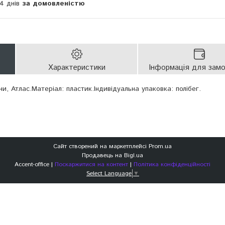
14 днів
за домовленістю
Характеристики
Інформація для зам
и, Атлас.Матеріал: пластик.Індивідуальна упаковка: полібег.
Сайт створений на маркетплейсі
Prom.ua
Продавець на Bigl.ua
Accent-office |
Поскаржитися на контент
|
Політика конфіденційності
Select Language
▼