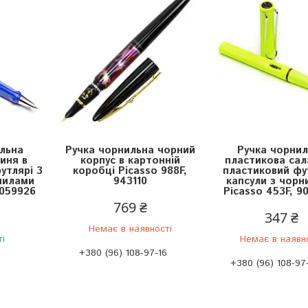
льна
Ручка чорнильна чорний
Ручка чорнил
иня в
корпус в картонній
пластикова сал
утлярі 3
коробці Picasso 988F,
пластиковий фу
нилами
943110
капсули з чорн
9059926
Picasso 453F, 9
769 ₴
347 ₴
Немає в наявності
ті
Немає в наявн
+380 (96) 108-97-16
+380 (96) 108-97