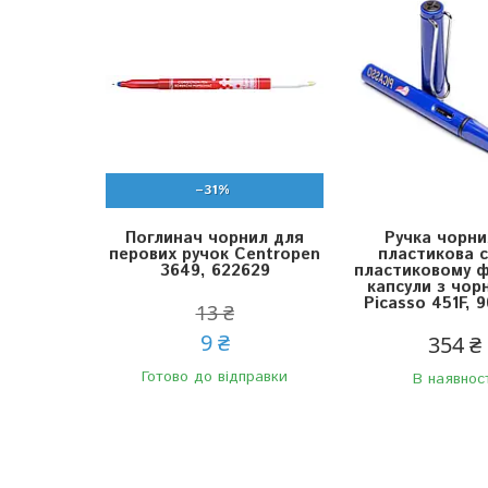
–31%
Поглинач чорнил для
Ручка чорни
перових ручок Centropen
пластикова с
3649, 622629
пластиковому ф
капсули з чор
Picasso 451F, 
13 ₴
9 ₴
354 ₴
Готово до відправки
В наявнос