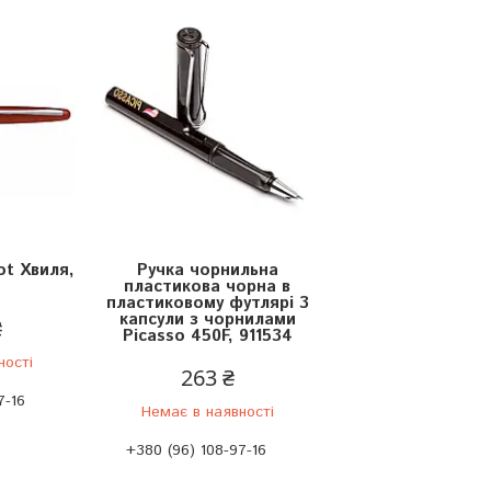
ot Хвиля,
Ручка чорнильна
пластикова чорна в
пластиковому футлярі 3
капсули з чорнилами
₴
Picasso 450F, 911534
ності
263 ₴
7-16
Немає в наявності
+380 (96) 108-97-16