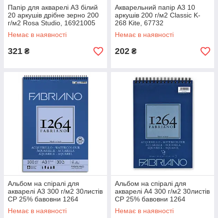
Папір для акварелі А3 білий
Акварельний папір А3 10
20 аркушів дрібне зерно 200
аркушів 200 г/м2 Classic K-
г/м2 Rosa Studio, 16921005
268 Kite, 67732
Немає в наявності
Немає в наявності
321
202
₴
₴
Альбом на спіралі для
Альбом на спіралі для
акварелі А3 300 г/м2 30листів
акварелі А4 300 г/м2 30листів
СР 25% бавовни 1264
СР 25% бавовни 1264
Fabriano, 19100650
Fabriano, 19100649
Немає в наявності
Немає в наявності