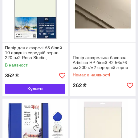
Папір для акварелі А3 білий
10 аркушів середній зерно
220 гм2 Rosa Studio,
Папір акварельна бавовна
16931004
Artistico HP білий B2 56x76
В наявності
см 300 г/м2 середній зерно
Fabriano, 31230079
352
Немає в наявності
₴
262
₴
Купити