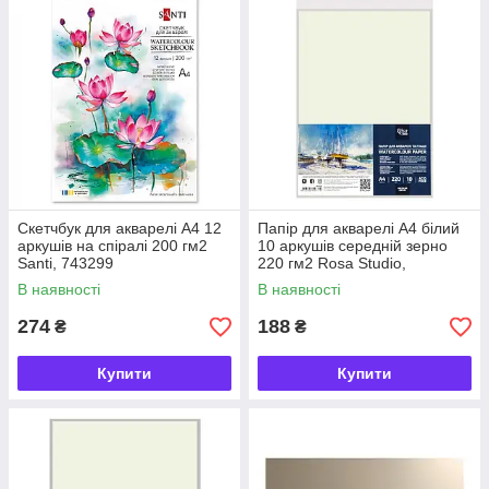
Скетчбук для акварелі А4 12
Папір для акварелі А4 білий
аркушів на спіралі 200 гм2
10 аркушів середній зерно
Santi, 743299
220 гм2 Rosa Studio,
16931008
В наявності
В наявності
274
188
₴
₴
Купити
Купити