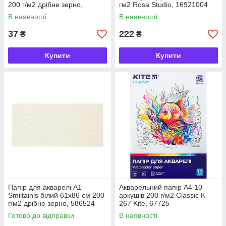
200 г/м2 дрібне зерно,
гм2 Rosa Studio, 16921004
558087
В наявності
В наявності
37
222
₴
₴
Купити
Купити
Папір для акварелі А1
Акварельний папір А4 10
Smiltainis білий 61х86 cм 200
аркушів 200 г/м2 Classic K-
г/м2 дрібне зерно, 586524
267 Kite, 67725
Готово до відправки
В наявності