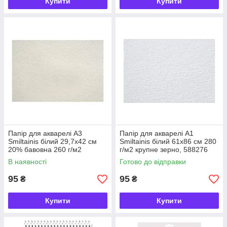
Купити
Купити
Папір для акварелі А3
Папір для акварелі А1
Smiltainis білий 29,7х42 cм
Smiltainis білий 61х86 cм 280
20% бавовна 260 г/м2
г/м2 крупне зерно, 588276
середнє зерно, 108683
В наявності
Готово до відправки
95
95
₴
₴
Купити
Купити