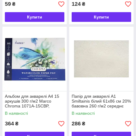
59
124
₴
₴
Купити
Купити
Альбом для акварелі А4 15
Папір для акварелі А1
аркушів 300 г/м2 Marco
Smiltainis білий 61х86 cм 20%
Chroma 1071A-15CBP,
бавовна 260 г/м2 середнє
937185
зерно, 588269
В наявності
В наявності
364
286
₴
₴