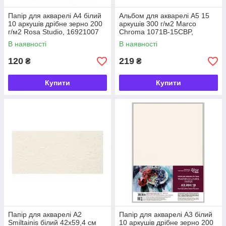
Папір для акварелі А4 білий
Альбом для акварелі А5 15
10 аркушів дрібне зерно 200
аркушів 300 г/м2 Marco
г/м2 Rosa Studio, 16921007
Chroma 1071B-15CBP,
937178
В наявності
В наявності
120
219
₴
₴
Купити
Купити
Папір для акварелі А2
Папір для акварелі А3 білий
Smiltainis білий 42х59,4 cм
10 аркушів дрібне зерно 200