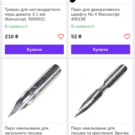
Тримач для нестандартного
Перо для декоративного
пера діаметр 3,1 мм
шрифту No 4 Manuscript,
Manuscript, 9060021
400198
В наявності
В наявності
216
52
₴
₴
Купити
Купити
Перо нікельоване для
Перо нікельоване для
загального письма
письма та креслення Зірочка