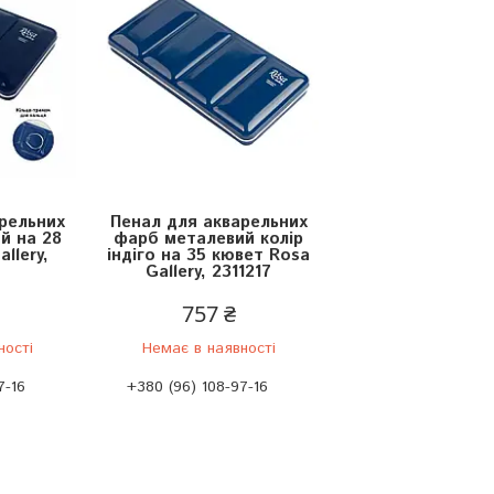
рельних
Пенал для акварельних
й на 28
фарб металевий колір
llery,
індіго на 35 кювет Rosa
Gallery, 2311217
757 ₴
ності
Немає в наявності
7-16
+380 (96) 108-97-16