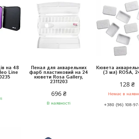
ів на 48
Пенал для акварельних
Кювета акварельн
Neo Line
фарб пластиковий на 24
(3 мл) ROSA, 24
50235
кювети Rosa Gallery,
2311203
128 ₴
696 ₴
Немає в наявн
ті
В наявності
+380 (96) 108-97