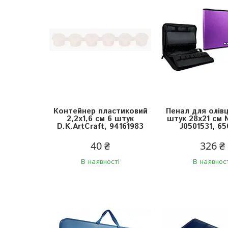
Контейнер пластиковий
Пенал для олівц
2,2х1,6 см 6 штук
штук 28х21 см 
D.K.ArtCraft, 94161983
J0501531, 6
40 ₴
326 ₴
В наявності
В наявнос