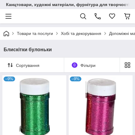
Канцтовари, художні матеріали, фурнітура для творчості
Товари та послуги
Хобі та декорування
Допоміжні м
Блискітки булоньки
Сортування
0
Фільтри
–9%
–9%