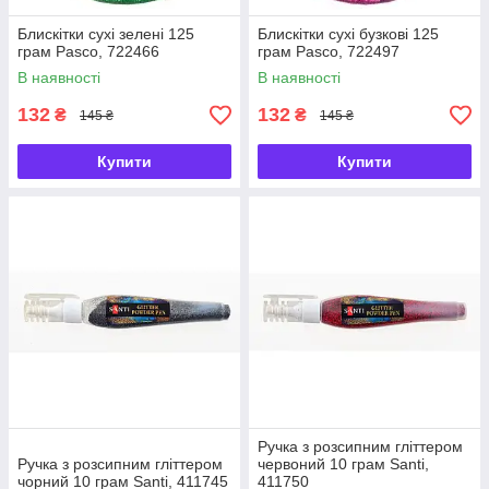
Блискітки сухі зелені 125
Блискітки сухі бузкові 125
грам Pasco, 722466
грам Pasco, 722497
В наявності
В наявності
132
132
₴
₴
145 ₴
145 ₴
Купити
Купити
Ручка з розсипним гліттером
Ручка з розсипним гліттером
червоний 10 грам Santi,
чорний 10 грам Santi, 411745
411750