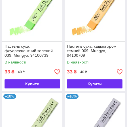
Пастель суха,
Пастель суха, кадмій хром
флуоресцентний зелений
темний 009, Mungyo,
039, Mungyo, 94100739
94100709
В наявності
В наявності
33
33
₴
₴
40 ₴
40 ₴
Купити
Купити
–18%
–18%