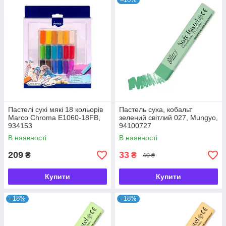
Пастелі сухі мякі 18 кольорів
Пастель суха, кобальт
Marco Chroma E1060-18FB,
зелений світлий 027, Mungyo,
934153
94100727
В наявності
В наявності
209
33
₴
₴
40 ₴
Купити
Купити
–18%
–18%