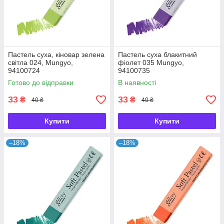
Пастель суха, кіновар зелена
Пастель суха блакитний
світла 024, Mungyo,
фіолет 035 Mungyo,
94100724
94100735
Готово до відправки
В наявності
33
33
₴
₴
40 ₴
40 ₴
Купити
Купити
–18%
–18%