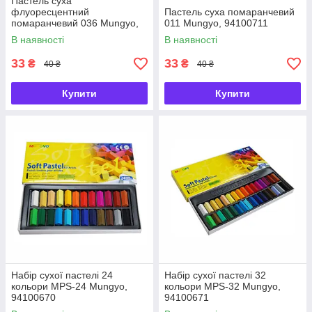
Пастель суха
флуоресцентний
Пастель суха помаранчевий
помаранчевий 036 Mungyo,
011 Mungyo, 94100711
94100736
В наявності
В наявності
33
33
₴
₴
40 ₴
40 ₴
Купити
Купити
Набір сухої пастелі 24
Набір сухої пастелі 32
кольори MPS-24 Mungyo,
кольори MPS-32 Mungyo,
94100670
94100671