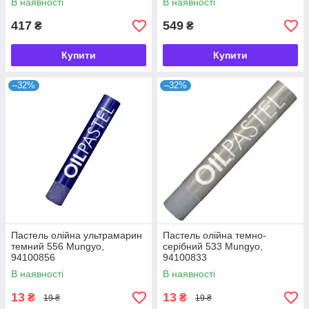
В наявності
В наявності
417
549
₴
₴
Купити
Купити
–32%
–32%
Пастель олійна ультрамарин
Пастель олійна темно-
темний 556 Mungyo,
серібний 533 Mungyo,
94100856
94100833
В наявності
В наявності
13
13
₴
₴
19 ₴
19 ₴