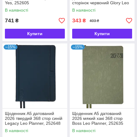
Yes, 252605
сторінок червоний Glory Leo
Planner, 252652
В наявності
В наявності
741
343
₴
₴
403 ₴
Купити
Купити
–15%
–15%
Щоденник А5 датований
Щоденник А5 датований
2026 твердий 368 стор синій
2026 мякий хакі 368 стор
Legacy Leo Planner, 252648
Boss Leo Planner, 252635
В наявності
В наявності