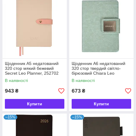
Щоденник А5 недатований
Щоденник А6 недатований
320 стор мякий бежевий
320 стор твердий світло-
Secret Leo Planner, 252702
бірюзовий Chiara Leo
Planner, 252710
В наявності
В наявності
943
673
₴
₴
Купити
Купити
–15%
–15%