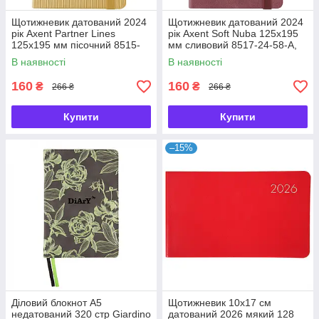
Щотижневик датований 2024
Щотижневик датований 2024
рік Axent Partner Lines
рік Axent Soft Nuba 125х195
125х195 мм пісочний 8515-
мм сливовий 8517-24-58-A,
24-53-A, 65647
65653
В наявності
В наявності
160
160
₴
₴
266 ₴
266 ₴
Купити
Купити
–15%
Діловий блокнот А5
Щотижневик 10х17 см
недатований 320 стр Giardino
датований 2026 мякий 128