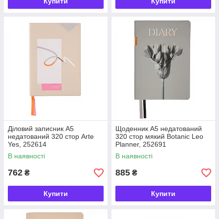
Купити
Купити
Діловий записник А5
Щоденник А5 недатований
недатований 320 стор Arte
320 стор мякий Botanic Leo
Yes, 252614
Planner, 252691
В наявності
В наявності
762
885
₴
₴
Купити
Купити