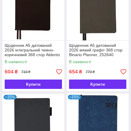
Щоденник А5 датований
Щоденник А5 датований
2026 інтегральний темно-
2026 мякий графіт 368 стор
коричневий 368 стор Aldento
Binario Planner, 252640
Planner, 252673
В наявності
В наявності
604
654
₴
₴
710 ₴
770 ₴
Купити
Купити
–15%
–15%