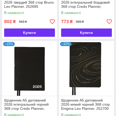
2026 твердий 368 стор Bruno
2026 інтегральний бордовий
Leo Planner, 252685
368 стор Credo Planner,
252645
В наявності
В наявності
802
773
₴
₴
943 ₴
909 ₴
Купити
Купити
–15%
–15%
Щоденник А5 датований
Щоденник А5 датований
2026 інтегральний чорний
2026 мякий чорний 368 стор
368 стор Credo Planner,
Enigma Leo Planner, 252700
252647
В наявності
В наявності