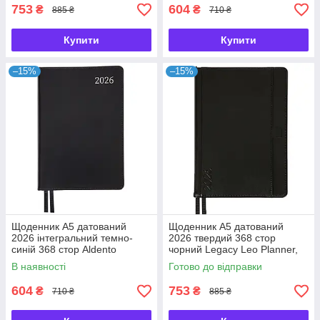
753
604
₴
₴
885 ₴
710 ₴
Купити
Купити
–15%
–15%
Щоденник А5 датований
Щоденник А5 датований
2026 інтегральний темно-
2026 твердий 368 стор
синій 368 стор Aldento
чорний Legacy Leo Planner,
Planner, 252672
252649
В наявності
Готово до відправки
604
753
₴
₴
710 ₴
885 ₴