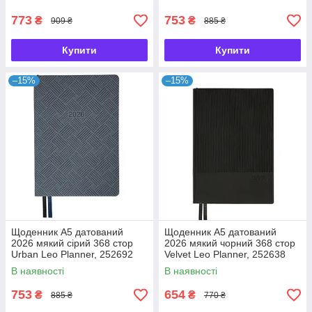
773
753
₴
₴
909 ₴
885 ₴
Купити
Купити
–15%
–15%
Щоденник А5 датований
Щоденник А5 датований
2026 мякий сірий 368 стор
2026 мякий чорний 368 стор
Urban Leo Planner, 252692
Velvet Leo Planner, 252638
В наявності
В наявності
753
654
₴
₴
885 ₴
770 ₴